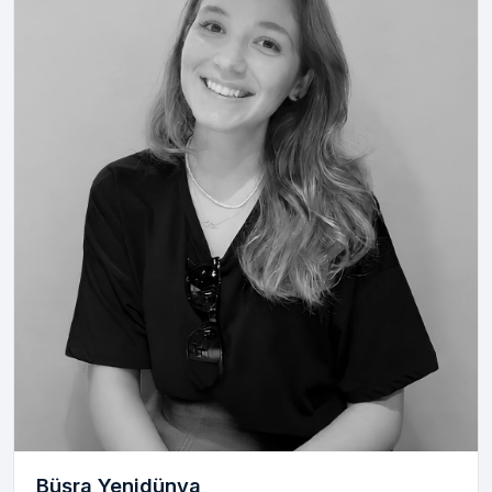
Büşra Yenidünya