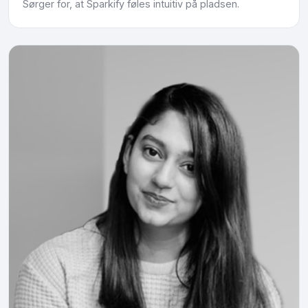
Sørger for, at Sparkify føles intuitiv på pladsen.