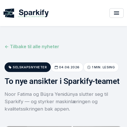
← Tilbake til alle nyheter
SELSKAPSNYHETER
04.06.2026
1 MIN. LESING
To nye ansikter i Sparkify-teamet
Noor Fatima og Büşra Yenidünya slutter seg til
Sparkify — og styrker maskinlæringen og
kvalitetssikringen bak appen.