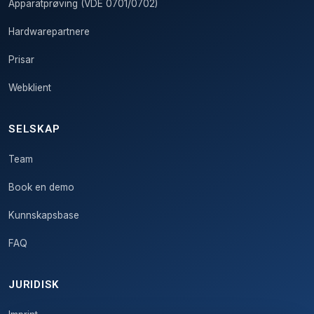
Apparatprøving (VDE 0701/0702)
Hardwarepartnere
Prisar
Webklient
SELSKAP
Team
Book en demo
Kunnskapsbase
FAQ
JURIDISK