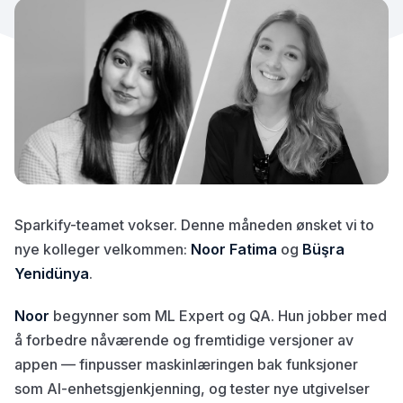
Sparkify-teamet vokser. Denne måneden ønsket vi to
nye kolleger velkommen:
Noor Fatima
og
Büşra
Yenidünya
.
Noor
begynner som ML Expert og QA. Hun jobber med
å forbedre nåværende og fremtidige versjoner av
appen — finpusser maskinlæringen bak funksjoner
som AI-enhetsgjenkjenning, og tester nye utgivelser