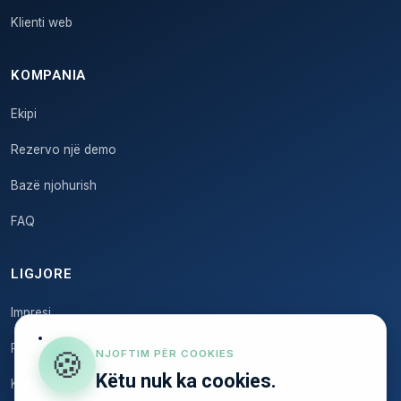
Klienti web
KOMPANIA
Ekipi
Rezervo një demo
Bazë njohurish
FAQ
LIGJORE
Impresi
Privatesia
🍪
NJOFTIM PËR COOKIES
Këtu nuk ka cookies.
Kushtet