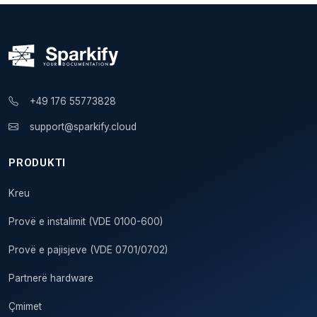
+49 176 55773828
support@sparkify.cloud
PRODUKTI
Kreu
Provë e instalimit (VDE 0100-600)
Provë e pajisjeve (VDE 0701/0702)
Partnerë hardware
Çmimet