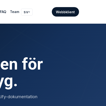
FAQ
Team
Webbklient
SV
en för
yg.
rkify-dokumentation