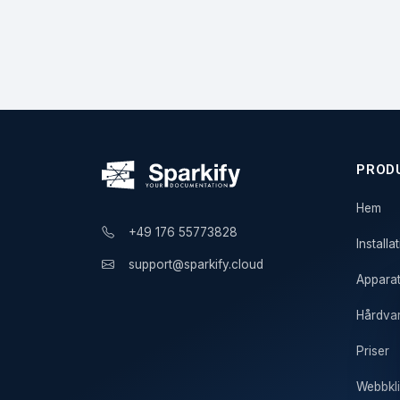
PROD
Hem
+49 176 55773828
Install
support@sparkify.cloud
Appara
Hårdvar
Priser
Webbkli