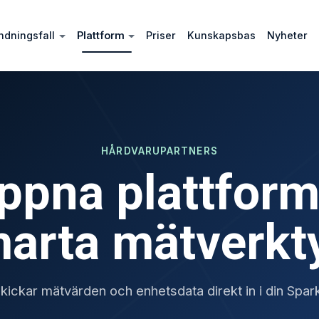
ndningsfall
Plattform
Priser
Kunskapsbas
Nyheter
HÅRDVARUPARTNERS
ppna plattform
arta mätverkt
skickar mätvärden och enhetsdata direkt in i din Spa