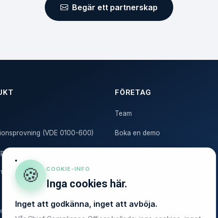
Begär ett partnerskap
UKT
FÖRETAG
Team
ationsprovning (VDE 0100-600)
Boka en demo
tprovning (VDE 0701/0702)
Kunskapsbas
🍪
COOKIE-INFO
upartners
FAQ
Inga cookies här.
Inget att godkänna, inget att avböja.
ent