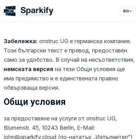
BG
Забележка:
onstruc UG е германска компания.
Този български текст е превод, предоставен
само за удобство. В случай на несъответствия,
немската версия
на тези Общи условия ще
има предимство и е единствената правно
обвързваща версия.
Общи условия
за предоставяне на услуги от onstruc UG,
Blumenstr. 45, 10243 Berlin, E-Mail:
john@sparkify.cloud (по-нататък „Изпълнител")