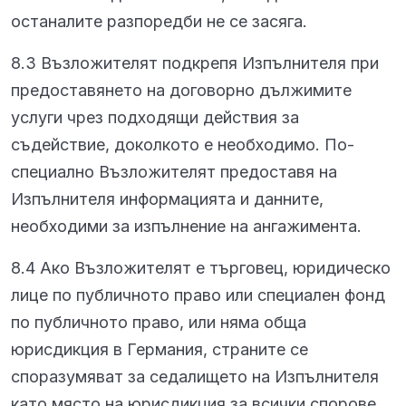
останалите разпоредби не се засяга.
8.3 Възложителят подкрепя Изпълнителя при
предоставянето на договорно дължимите
услуги чрез подходящи действия за
съдействие, доколкото е необходимо. По-
специално Възложителят предоставя на
Изпълнителя информацията и данните,
необходими за изпълнение на ангажимента.
8.4 Ако Възложителят е търговец, юридическо
лице по публичното право или специален фонд
по публичното право, или няма обща
юрисдикция в Германия, страните се
споразумяват за седалището на Изпълнителя
като място на юрисдикция за всички спорове,