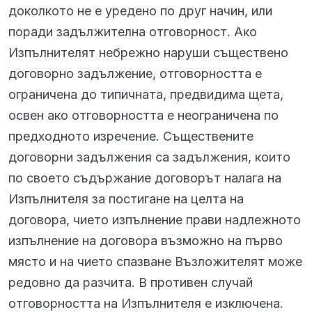
доколкото не е уредено по друг начин, или
поради задължителна отговорност. Ако
Изпълнителят небрежно наруши съществено
договорно задължение, отговорността е
ограничена до типичната, предвидима щета,
освен ако отговорността е неограничена по
предходното изречение. Съществените
договорни задължения са задължения, които
по своето съдържание договорът налага на
Изпълнителя за постигане на целта на
договора, чието изпълнение прави надлежното
изпълнение на договора възможно на първо
място и на чието спазване Възложителят може
редовно да разчита. В противен случай
отговорността на Изпълнителя е изключена.