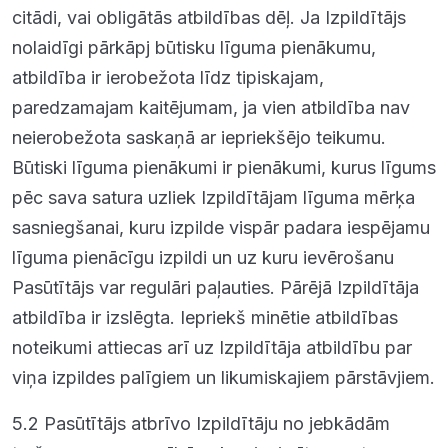
citādi, vai obligātās atbildības dēļ. Ja Izpildītājs
nolaidīgi pārkāpj būtisku līguma pienākumu,
atbildība ir ierobežota līdz tipiskajam,
paredzamajam kaitējumam, ja vien atbildība nav
neierobežota saskaņā ar iepriekšējo teikumu.
Būtiski līguma pienākumi ir pienākumi, kurus līgums
pēc sava satura uzliek Izpildītājam līguma mērķa
sasniegšanai, kuru izpilde vispār padara iespējamu
līguma pienācīgu izpildi un uz kuru ievērošanu
Pasūtītājs var regulāri paļauties. Pārējā Izpildītāja
atbildība ir izslēgta. Iepriekš minētie atbildības
noteikumi attiecas arī uz Izpildītāja atbildību par
viņa izpildes palīgiem un likumiskajiem pārstāvjiem.
5.2 Pasūtītājs atbrīvo Izpildītāju no jebkādām