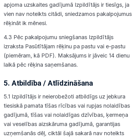
apjoma uzskaites gadījumā Izpildītājs ir tiesīgs, ja
vien nav noteikts citādi, sniedzamos pakalpojumus
rēķināt ik mēnesi.
4.3 Pēc pakalpojumu sniegšanas Izpildītājs
izraksta Pasūtītājam rēķinu pa pastu vai e-pastu
(piemēram, kā PDF). Maksājums ir jāveic 14 dienu
laikā pēc rēķina saņemšanas.
5. Atbildība / Atlīdzināšana
5.1 Izpildītājs ir neierobežoti atbildīgs uz jebkura
tiesiskā pamata tīšas rīcības vai rupjas nolaidības
gadījumā, tīšas vai nolaidīgas dzīvības, ķermeņa
vai veselības aizskāruma gadījumā, garantijas
uzņemšanās dēļ, ciktāl šajā sakarā nav noteikts