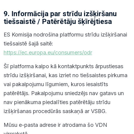
9. Informācija par strīdu izšķiršanu
tiešsaistē / Patērētāju šķīrējtiesa
ES Komisija nodrošina platformu strīdu izšķiršanai
tiešsaistē šajā saitē:
https://ec.europa.eu/consumers/odr
Šī platforma kalpo kā kontaktpunkts ārpustiesas
strīdu izšķiršanai, kas izriet no tiešsaistes pirkuma
vai pakalpojumu līgumiem, kuros iesaistīts
patērētājs. Pakalpojumu sniedzējs nav gatavs un
nav pienākuma piedalīties patērētāju strīdu
izšķiršanas procedūrās saskaņā ar VSBG.
Mūsu e-pasta adrese ir atrodama šo VDN
virsrakstā.