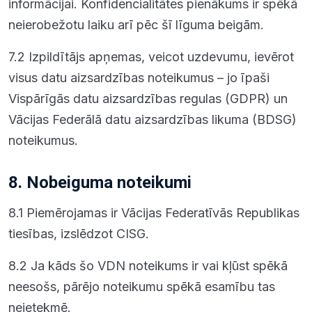
informācijai. Konfidencialitātes pienākums ir spēkā
neierobežotu laiku arī pēc šī līguma beigām.
7.2 Izpildītājs apņemas, veicot uzdevumu, ievērot
visus datu aizsardzības noteikumus – jo īpaši
Vispārīgās datu aizsardzības regulas (GDPR) un
Vācijas Federālā datu aizsardzības likuma (BDSG)
noteikumus.
8. Nobeiguma noteikumi
8.1 Piemērojamas ir Vācijas Federatīvās Republikas
tiesības, izslēdzot CISG.
8.2 Ja kāds šo VDN noteikums ir vai kļūst spēkā
neesošs, pārējo noteikumu spēkā esamību tas
neietekmē.