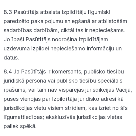
8.3 Pasūtītājs atbalsta Izpildītāju līgumiski
paredzēto pakalpojumu sniegšanā ar atbilstošām
sadarbības darbībām, ciktāl tas ir nepieciešams.
Jo īpaši Pasūtītājs nodrošina Izpildītājam
uzdevuma izpildei nepieciešamo informāciju un
datus.
8.4 Ja Pasūtītājs ir komersants, publisko tiesību
juridiskā persona vai publisko tiesību speciālais
īpašums, vai tam nav vispārējās jurisdikcijas Vācijā,
puses vienojas par Izpildītāja juridisko adresi kā
jurisdikcijas vietu visiem strīdiem, kas izriet no šīs
līgumattiecības; ekskluzīvās jurisdikcijas vietas
paliek spēkā.