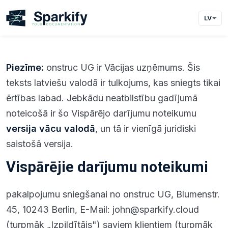
LV
Piezīme:
onstruc UG ir Vācijas uzņēmums. Šis
teksts latviešu valodā ir tulkojums, kas sniegts tikai
ērtības labad. Jebkādu neatbilstību gadījumā
noteicošā ir šo Vispārējo darījumu noteikumu
versija vācu valodā
, un tā ir vienīgā juridiski
saistošā versija.
Vispārējie darījumu noteikumi
pakalpojumu sniegšanai no onstruc UG, Blumenstr.
45, 10243 Berlin, E-Mail: john@sparkify.cloud
(turpmāk „Izpildītājs") saviem klientiem (turpmāk