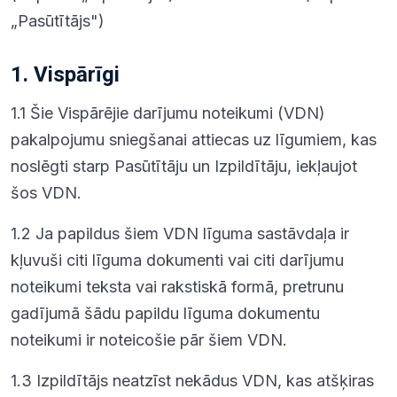
„Pasūtītājs")
1. Vispārīgi
1.1 Šie Vispārējie darījumu noteikumi (VDN)
pakalpojumu sniegšanai attiecas uz līgumiem, kas
noslēgti starp Pasūtītāju un Izpildītāju, iekļaujot
šos VDN.
1.2 Ja papildus šiem VDN līguma sastāvdaļa ir
kļuvuši citi līguma dokumenti vai citi darījumu
noteikumi teksta vai rakstiskā formā, pretrunu
gadījumā šādu papildu līguma dokumentu
noteikumi ir noteicošie pār šiem VDN.
1.3 Izpildītājs neatzīst nekādus VDN, kas atšķiras