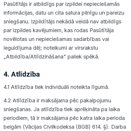
Pasūtītājs ir atbildīgs par izpildei nepieciešamās
informācijas, datu un cita satura pilnīgu un pareizu
sniegšanu. Izpildītājs nekādā veidā nav atbildīgs
par izpildes kavējumiem, kas rodas Pasūtītāja
novēlotas un nepieciešamas sadarbības vai
ieguldījuma dēļ; noteikumi ar virsrakstu
„Atbildība/Atlīdzināšana" paliek spēkā.
4. Atlīdzība
4.1 Atlīdzība tiek individuāli noteikta līgumā.
4.2 Atlīdzība ir maksājama pēc pakalpojumu
sniegšanas. Ja atlīdzība tiek aprēķināta pa laika
periodiem, tā ir maksājama pēc katra laika perioda
beigām (Vācijas Civilkodeksa (BGB) 614. §). Darba