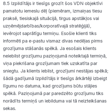
8.5 Izpildītājs ir tiesīgs grozīt šos VDN objektīvi
pamatotu iemeslu dēļ (piemēram, izmaiņas tiesu
praksē, tiesiskajā situācijā, tirgus apstākļos vai
uzņēmējdarbības/korporatīvajā stratēģijā),
ievērojot saprātīgu termiņu. Esošie klienti tiks
informēti pa e-pastu vismaz divas nedēļas pirms
grozījuma stāšanās spēkā. Ja esošais klients
neiebilst grozījumu paziņojumā noteiktajā termiņā,
viņa piekrišana grozījumam tiek uzskatīta par
sniegtu. Ja klients iebilst, grozījumi nestājas spēkā;
šādā gadījumā Izpildītājs ir tiesīgs ārkārtēji izbeigt
līgumu no datuma, kad grozījums būtu stājies
spēkā. Paziņojumā par paredzēto grozījumu tiks
norādīts termiņš un iebilduma vai tā neizteikšanas
sekas.