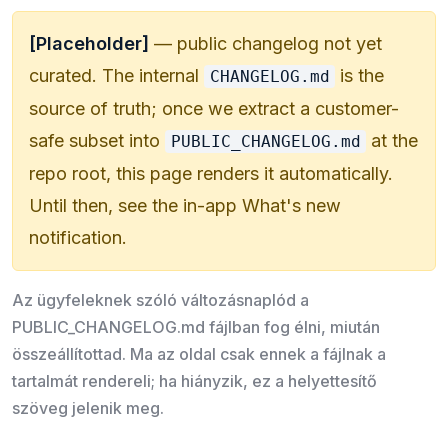
[Placeholder]
— public changelog not yet
curated. The internal
is the
CHANGELOG.md
source of truth; once we extract a customer-
safe subset into
at the
PUBLIC_CHANGELOG.md
repo root, this page renders it automatically.
Until then, see the in-app
What's new
notification.
Az ügyfeleknek szóló változásnaplód a
PUBLIC_CHANGELOG.md fájlban fog élni, miután
összeállítottad. Ma az oldal csak ennek a fájlnak a
tartalmát rendereli; ha hiányzik, ez a helyettesítő
szöveg jelenik meg.