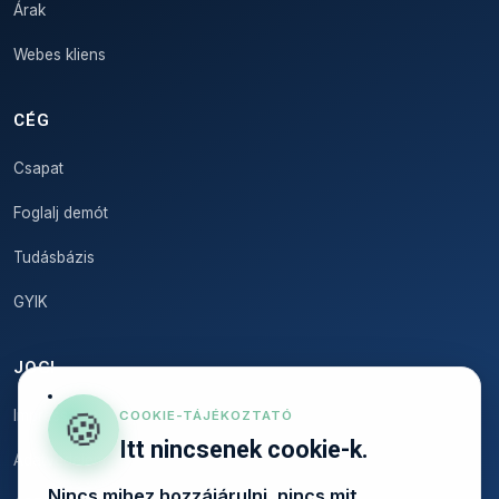
Árak
Webes kliens
CÉG
Csapat
Foglalj demót
Tudásbázis
GYIK
JOGI
🍪
Impresszum
COOKIE-TÁJÉKOZTATÓ
Itt nincsenek cookie-k.
Adatvédelem
Nincs mihez hozzájárulni, nincs mit