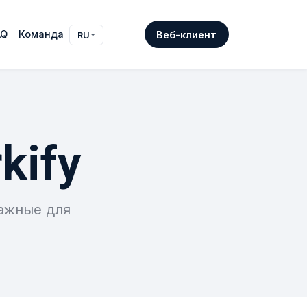
AQ
Команда
Веб-клиент
RU
kify
ажные для
.