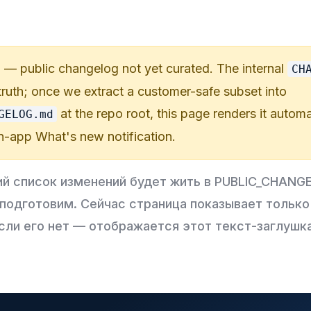
]
— public changelog not yet curated. The internal
CH
truth; once we extract a customer-safe subset into
at the repo root, this page renders it automat
GELOG.md
in-app
What's new
notification.
ий список изменений будет жить в PUBLIC_CHANG
 подготовим. Сейчас страница показывает тольк
если его нет — отображается этот текст-заглушка