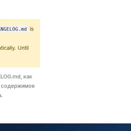
is
ANGELOG.md
ically. Until
ELOG.md, как
о содержимое
.