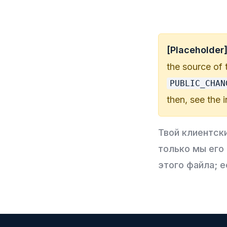
[Placeholder
the source of 
PUBLIC_CHAN
then, see the 
Твой клиентск
только мы его
этого файла; 