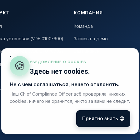
УКТ
КОМПАНИЯ
я
Команда
ка установок (VDE 0100-600)
Запись на демо
ка приборов (VDE 0701/0702)
База знаний
🍪
УВЕДОМЛЕНИЕ О COOKIES
ёры по оборудованию
FAQ
Здесь нет cookies.
Не с чем соглашаться, нечего отклонять.
иент
Наш Chief Compliance Officer всё проверила: никаких
cookies, ничего не хранится, никто за вами не следит.
Приятно знать 😉
Made 
Аналитика, уважаю