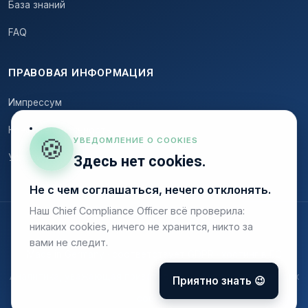
База знаний
FAQ
ПРАВОВАЯ ИНФОРМАЦИЯ
Импрессум
Конфиденциальность
🍪
УВЕДОМЛЕНИЕ О COOKIES
Условия
Здесь нет cookies.
Не с чем соглашаться, нечего отклонять.
Наш Chief Compliance Officer всё проверила:
никаких cookies, ничего не хранится, никто за
© 2026 Onstruc
вами не следит.
Made in Germany · соответствует GDPR · хостинг в ЕС
Аналитика, уважающая приватность — без отслеживающих
Приятно знать 😉
cookies