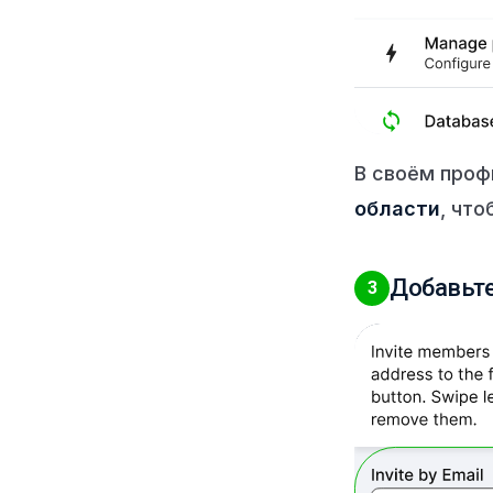
В своём проф
области
, что
Добавьте
3