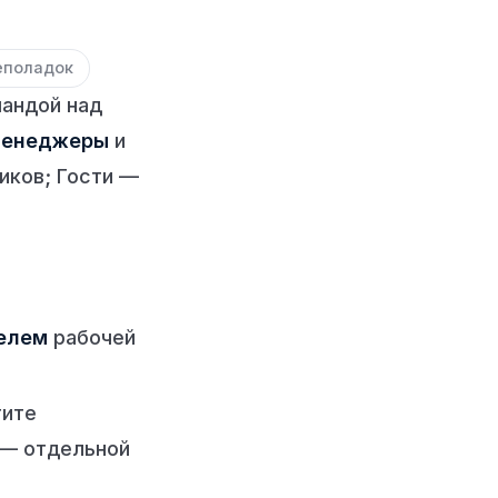
еполадок
мандой над
енеджеры
и
иков; Гости —
елем
рабочей
тите
— отдельной