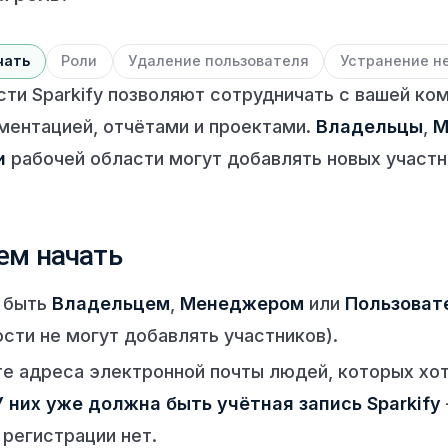
чать
Роли
Удаление пользователя
Устранение н
сти Sparkify позволяют сотрудничать с вашей ко
ментацией, отчётами и проектами.
Владельцы
,
М
и
рабочей области могут добавлять новых участн
ем начать
 быть
Владельцем
,
Менеджером
или
Пользоват
ости не могут добавлять участников).
е адреса электронной почты людей, которых хо
У них уже должна быть учётная запись Sparkify
регистрации нет.