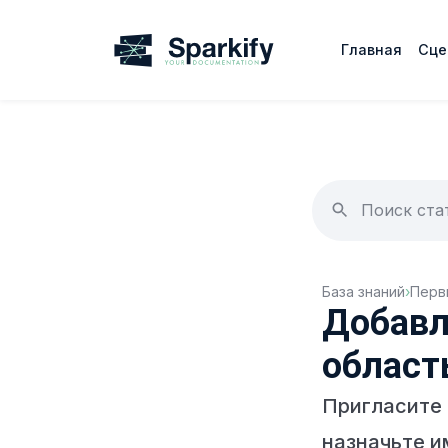
Главная
Сце
База знаний
›
Перв
Добавл
област
Пригласите 
назначьте и