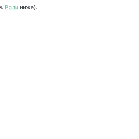
м.
Роли
ниже).