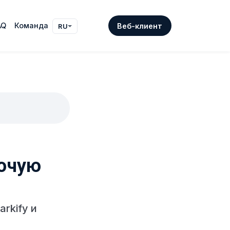
AQ
Команда
Веб-клиент
RU
бочую
rkify и