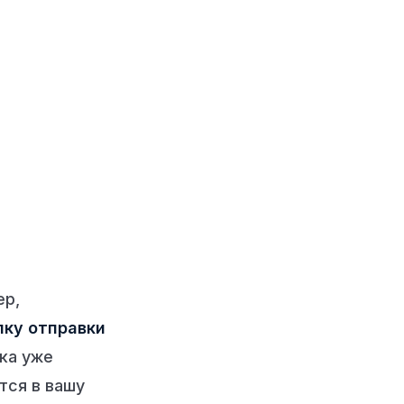
ер
,
пку отправки
ека уже
тся в вашу