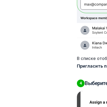
В списке ото
Пригласить п
Выберите
4