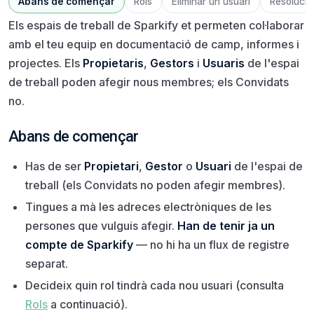
Abans de començar
Rols
Eliminar un usuari
Resolució
Els espais de treball de Sparkify et permeten col·laborar
amb el teu equip en documentació de camp, informes i
projectes. Els
Propietaris
,
Gestors
i
Usuaris
de l'espai
de treball poden afegir nous membres; els Convidats
no.
Abans de començar
Has de ser
Propietari
,
Gestor
o
Usuari
de l'espai de
treball (els Convidats no poden afegir membres).
Tingues a mà les adreces electròniques de les
persones que vulguis afegir.
Han de tenir ja un
compte de Sparkify
— no hi ha un flux de registre
separat.
Decideix quin rol tindrà cada nou usuari (consulta
Rols
a continuació).