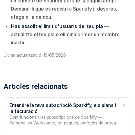
un compte de Sparkify perquè la puguis afegir.
Demana-li que es registri a Sparkify i, després,
afegeix-la de nou.
Has assolit el límit d'usuaris del teu pla
—
actualitza el teu pla o elimina primer un membre
inactiu.
Última actualització: 19/05/2026
Articles relacionats
Entendre la teva subscripció Sparkify, els plans i
→
la facturació
Com funcionen les subscripcions de Sparkify —
Personal vs Workspace, on pagues, períodes de prova i
com gestionar el teu pla des del webclient o l'app.