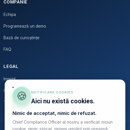
COMPANIE
Echipa
Programează un demo
Bază de cunoștințe
FAQ
LEGAL
Imprint
Confidențialitate
🍪
NOTIFICARE COOKIES
Aici nu există cookies.
Termeni
Nimic de acceptat, nimic de refuzat.
Chief Compliance Officer al nostru a verificat: niciun
cookie, nimic stocat, nimeni urmărit prin preajmă.