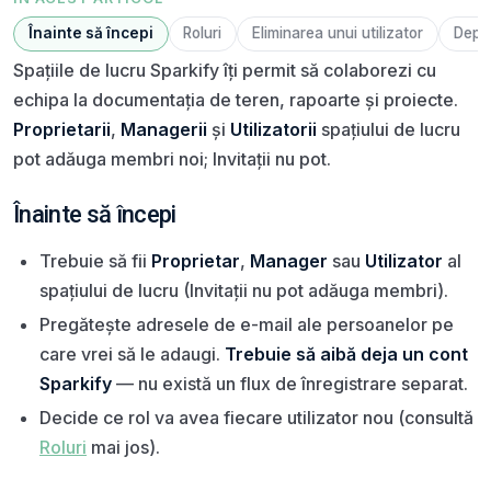
Înainte să începi
Roluri
Eliminarea unui utilizator
Depa
Spațiile de lucru Sparkify îți permit să colaborezi cu
echipa la documentația de teren, rapoarte și proiecte.
Proprietarii
,
Managerii
și
Utilizatorii
spațiului de lucru
pot adăuga membri noi; Invitații nu pot.
Înainte să începi
Trebuie să fii
Proprietar
,
Manager
sau
Utilizator
al
spațiului de lucru (Invitații nu pot adăuga membri).
Pregătește adresele de e-mail ale persoanelor pe
care vrei să le adaugi.
Trebuie să aibă deja un cont
Sparkify
— nu există un flux de înregistrare separat.
Decide ce rol va avea fiecare utilizator nou (consultă
Roluri
mai jos).