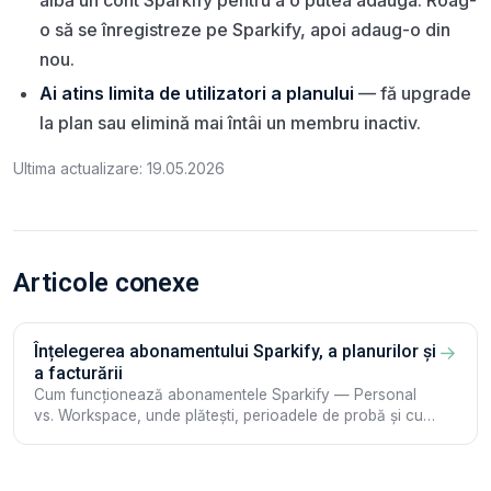
aibă un cont Sparkify pentru a o putea adăuga. Roag-
o să se înregistreze pe Sparkify, apoi adaug-o din
nou.
Ai atins limita de utilizatori a planului
— fă upgrade
la plan sau elimină mai întâi un membru inactiv.
Ultima actualizare: 19.05.2026
Articole conexe
Înțelegerea abonamentului Sparkify, a planurilor și
→
a facturării
Cum funcționează abonamentele Sparkify — Personal
vs. Workspace, unde plătești, perioadele de probă și cum
îți administrezi planul din webclient sau din aplicație.