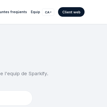
untes freqüents
Equip
Client web
CA
de l'equip de Sparkify.