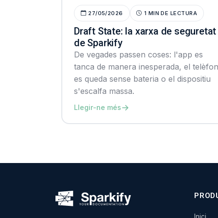
27/05/2026
1 MIN DE LECTURA
Draft State: la xarxa de seguretat
de Sparkify
De vegades passen coses: l'app es
tanca de manera inesperada, el telèfo
es queda sense bateria o el dispositiu
s'escalfa massa.
→
Llegir-ne més
PROD
Inici