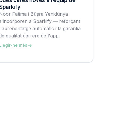
Sparkify
Noor Fatima i Büşra Yenidünya
s'incorporen a Sparkify — reforçant
l'aprenentatge automàtic i la garantia
de qualitat darrere de l'app.
→
Llegir-ne més