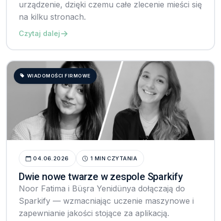
urządzenie, dzięki czemu całe zlecenie mieści się
na kilku stronach.
→
Czytaj dalej
WIADOMOŚCI FIRMOWE
04.06.2026
1 MIN CZYTANIA
Dwie nowe twarze w zespole Sparkify
Noor Fatima i Büşra Yenidünya dołączają do
Sparkify — wzmacniając uczenie maszynowe i
zapewnianie jakości stojące za aplikacją.