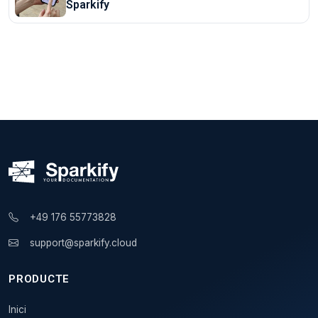
Sparkify
+49 176 55773828
support@sparkify.cloud
PRODUCTE
Inici