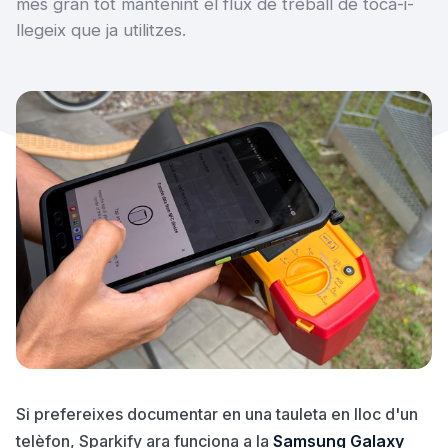
més gran tot mantenint el flux de treball de toca-i-
llegeix que ja utilitzes.
Si prefereixes documentar en una tauleta en lloc d'un
telèfon, Sparkify ara funciona a la
Samsung Galaxy