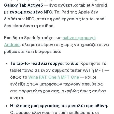
Galaxy Tab Active5
— ένα ανθεκτικό tablet Android
με
ενσωματωμένο NFC
. Τα iPad της Apple δεν
διαθέτουν NFC, οπότε η ροή εργασίας tap-to-read
δεν είναι δυνατή σε iPad.
Επειδή το Sparkify τρέχει ως
native εφαρμογή
Android
, όλα μεταφέρονται χωρίς να χρειάζεται να
ρυθμίσετε κάτι διαφορετικά:
Το tap-to-read λειτουργεί το ίδιο.
Κρατήστε το
tablet πάνω σε έναν συμβατό tester PAT ή MFT —
όπως το
Wiha PAT-One ή MFT-One
— και οι
ενδείξεις των μετρήσεων περνούν απευθείας
στη φόρμα ελέγχου σας, ακριβώς όπως σε ένα
κινητό.
Η πλήρης ροή εργασίας, σε μεγαλύτερη οθόνη.
Οι φόρμες ελέγχου, η οπτική επιθεώρηση, οι