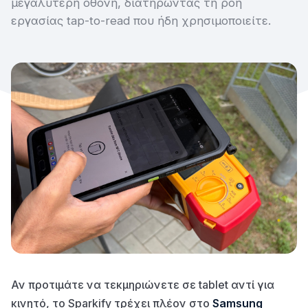
μεγαλύτερη οθόνη, διατηρώντας τη ροή
εργασίας tap-to-read που ήδη χρησιμοποιείτε.
Αν προτιμάτε να τεκμηριώνετε σε tablet αντί για
κινητό, το Sparkify τρέχει πλέον στο
Samsung