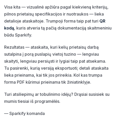
Visa kita — vizualinė apžiūra pagal kiekvieną kriterijų,
pilnos prietaisų specifikacijos ir nuotraukos — lieka
detalioje ataskaitoje. Trumpoji forma taip pat turi
QR
kodą
, kuris atveria tą pačią dokumentaciją skaitmeniniu
būdu Sparkify.
Rezultatas — ataskaita, kuri kelių prietaisų darbą
sutalpina į porą puslapių vietoj tuzino — lengviau
skaityti, lengviau persiųsti ir lygiai taip pat atsekama.
Tu pasirenki, kurią versiją eksportuoti; detali ataskaita
lieka prieinama, kai tik jos prireikia. Kol kas trumpa
forma PDF kūrimui prieinama tik žiniatinklyje.
Turi atsiliepimų ar tobulinimo idėjų? Drąsiai susisiek su
mumis tiesiai iš programėlės.
— Sparkify komanda