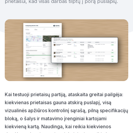
prietaisui, kad visas darbas tilptų į porą puslapių.
Kai testuoji prietaisų partiją, ataskaita greitai pailgėja:
kiekvienas prietaisas gauna atskirą puslapį, visą
vizualinės apžiūros kontrolinį sąrašą, pilną specifikacijų
bloką, o šalys ir matavimo įrenginiai kartojami
kiekvieną kartą. Naudinga, kai reikia kiekvienos