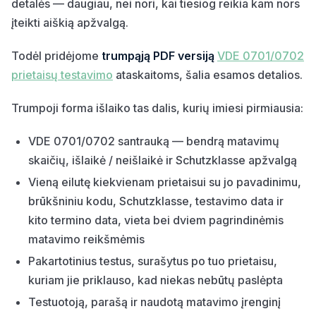
detalės — daugiau, nei nori, kai tiesiog reikia kam nors
įteikti aiškią apžvalgą.
Todėl pridėjome
trumpąją PDF versiją
VDE 0701/0702
prietaisų testavimo
ataskaitoms, šalia esamos detalios.
Trumpoji forma išlaiko tas dalis, kurių imiesi pirmiausia:
VDE 0701/0702 santrauką — bendrą matavimų
skaičių, išlaikė / neišlaikė ir Schutzklasse apžvalgą
Vieną eilutę kiekvienam prietaisui su jo pavadinimu,
brūkšniniu kodu, Schutzklasse, testavimo data ir
kito termino data, vieta bei dviem pagrindinėmis
matavimo reikšmėmis
Pakartotinius testus, surašytus po tuo prietaisu,
kuriam jie priklauso, kad niekas nebūtų paslėpta
Testuotoją, parašą ir naudotą matavimo įrenginį