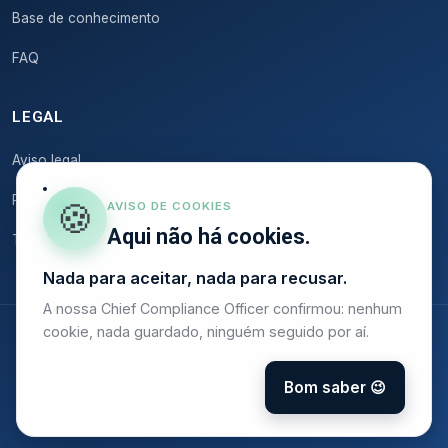
Base de conhecimento
FAQ
LEGAL
Aviso legal
Privacidade
🍪
AVISO DE COOKIES
Aqui não há cookies.
Termos
Nada para aceitar, nada para recusar.
A nossa Chief Compliance Officer confirmou: nenhum
cookie, nada guardado, ninguém seguido por aí.
© 2026 Onstruc
Made in Germany · Conforme RGPD · Alojado na UE
Bom saber 😉
Analytics respeitando a privacidade — sem cookies de rastreio