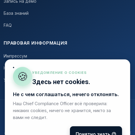
Запись на демо
База знаний
FAQ
ПРАВОВАЯ ИНФОРМАЦИЯ
Импрессум
Конфиденциальность
🍪
УВЕДОМЛЕНИЕ О COOKIES
Условия
Здесь нет cookies.
Не с чем соглашаться, нечего отклонять.
Наш Chief Compliance Officer всё проверила:
никаких cookies, ничего не хранится, никто за
© 2026 Onstruc
вами не следит.
Made in Germany · соответствует GDPR · хостинг в ЕС
Аналитика, уважающая приватность — без отслеживающих
Приятно знать 😉