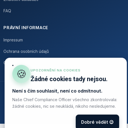
FAQ
PRÁVNÍ INFORMACE
Impressum
Ochrana osobních údajů
Obchodní podmínky
🍪
UPOZORNĚNÍ NA COOKIES
Žádné cookies tady nejsou.
Není s čím souhlasit, není co odmítnout.
© 2026 Onstruc
Naše Chief Compliance Officer všechno zkontrolovala:
Made in Germany · v souladu s GDPR · hosting v EU
žádné cookies, nic se neukládá, nikoho nesledujeme.
Analytika respektující soukromí — žádné sledovací cookies
Dobré vědět 😉