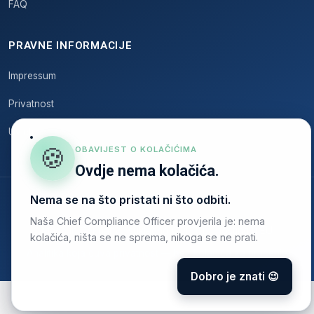
FAQ
PRAVNE INFORMACIJE
Impressum
Privatnost
Uvjeti
🍪
OBAVIJEST O KOLAČIĆIMA
Ovdje nema kolačića.
Nema se na što pristati ni što odbiti.
© 2026 Onstruc
Naša Chief Compliance Officer provjerila je: nema
Made in Germany · sukladno GDPR-u · hosting u EU
kolačića, ništa se ne sprema, nikoga se ne prati.
Analitika koja čuva privatnost — bez kolačića za praćenje
Dobro je znati 😉