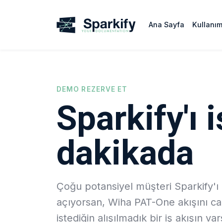
Ana Sayfa
Kullanım
DEMO REZERVE ET
Sparkify'ı 
dakikada
Çoğu potansiyel müşteri Sparkify'ı i
açıyorsan, Wiha PAT-One akışını ca
istediğin alışılmadık bir iş akışın v