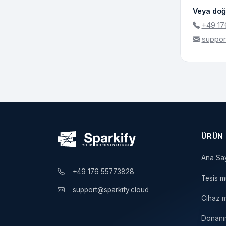
Veya doğ
+49 17
suppor
ÜRÜN
Ana Sa
+49 176 55773828
Tesis 
support@sparkify.cloud
Cihaz 
Donanım