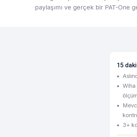
paylaşımı ve gerçek bir PAT-One ge
15 daki
Aslın
Wiha 
ölçü
Mevcu
kontro
3+ ko