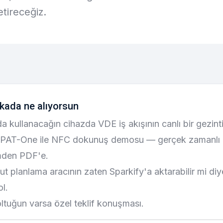
tireceğiz.
kada ne alıyorsun
da kullanacağın cihazda VDE iş akışının canlı bir gezinti
PAT-One ile NFC dokunuş demosu — gerçek zamanlı 
mden PDF'e.
t planlama aracının zaten Sparkify'a aktarabilir mi diye
l.
ltuğun varsa özel teklif konuşması.