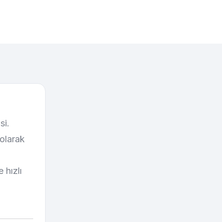
si.
olarak
 hızlı