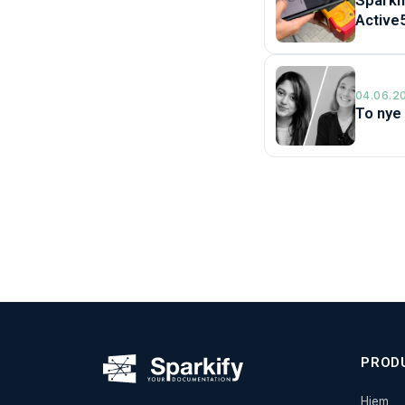
Sparki
Active
04.06.20
To nye 
PROD
Hjem