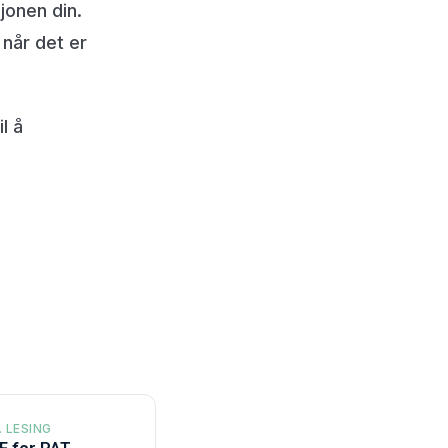
jonen din.
 når det er
l å
. LESING