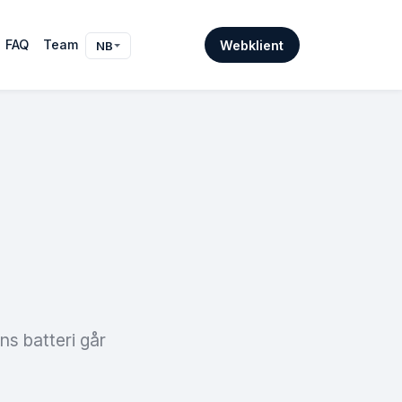
FAQ
Team
Webklient
NB
ns batteri går