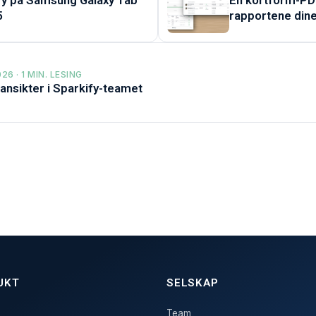
fy på Samsung Galaxy Tab
En kortform-PD
5
rapportene din
26 · 1 MIN. LESING
ansikter i Sparkify-teamet
UKT
SELSKAP
Team