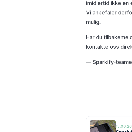
imidlertid ikke en
Vi anbefaler derfor
mulig.
Har du tilbakemeld
kontakte oss direk
— Sparkify-teame
15.06.20