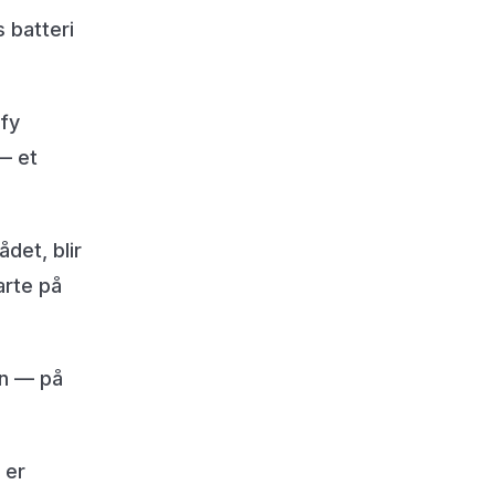
 batteri
ify
— et
det, blir
arte på
en — på
 er