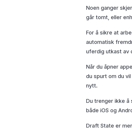
Noen ganger skjer
går tomt, eller en
For å sikre at arbe
automatisk fremdr
uferdig utkast av
Når du åpner appe
du spurt om du vil
nytt.
Du trenger ikke å 
både iOS og Andro
Draft State er me