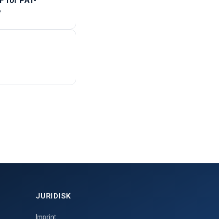
F for PAT-
e
JURIDISK
Imprint