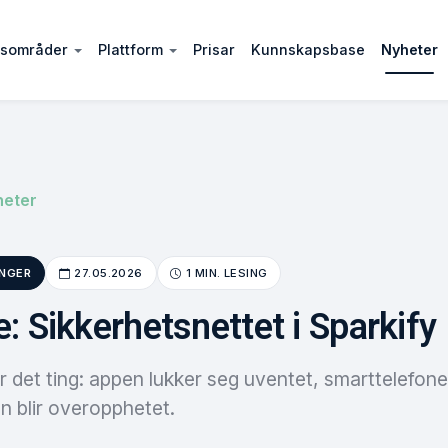
ksområder
Plattform
Prisar
Kunnskapsbase
Nyheter
heter
NGER
27.05.2026
1 MIN. LESING
e: Sikkerhetsnettet i Sparkify
 det ting: appen lukker seg uventet, smarttelefone
en blir overopphetet.