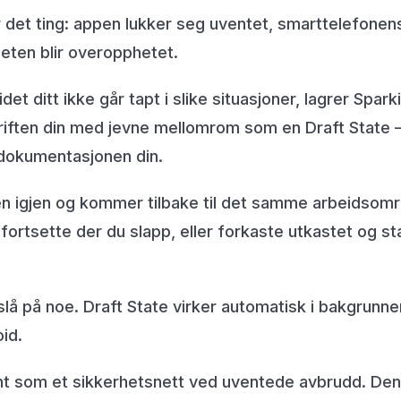
 det ting: appen lukker seg uventet, smarttelefonens
heten blir overopphetet.
idet ditt ikke går tapt i slike situasjoner, lagrer Spark
iften din med jevne mellomrom som en Draft State 
 dokumentasjonen din.
n igjen og kommer tilbake til det samme arbeidsområ
 fortsette der du slapp, eller forkaste utkastet og st
slå på noe. Draft State virker automatisk i bakgrunn
id.
nt som et sikkerhetsnett ved uventede avbrudd. Den