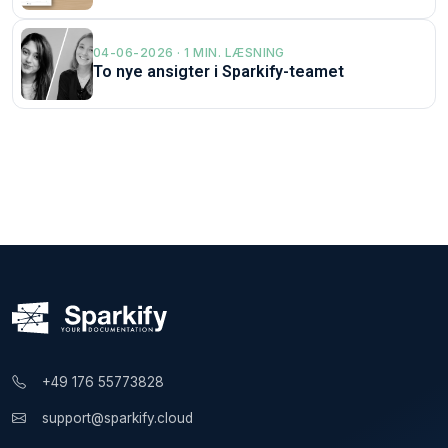
04-06-2026 · 1 MIN. LÆSNING
To nye ansigter i Sparkify-teamet
+49 176 55773828
support@sparkify.cloud