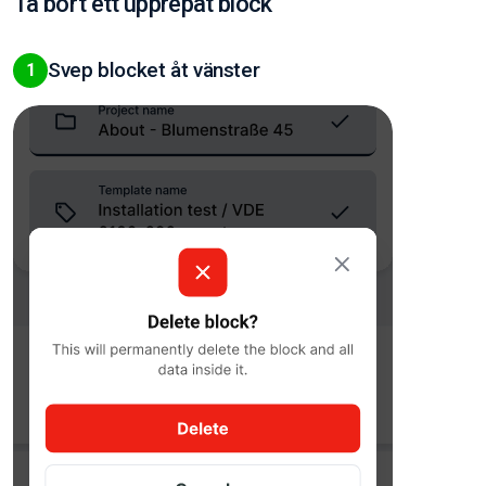
Ta bort ett upprepat block
Svep blocket åt vänster
1