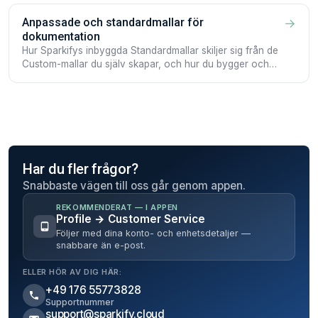
Anpassade och standardmallar för
→
dokumentation
Hur Sparkifys inbyggda Standardmallar skiljer sig från de
Custom-mallar du själv skapar, och hur du bygger och
redigerar dem.
Har du fler frågor?
Snabbaste vägen till oss går genom appen.
REKOMMENDERAT — I APPEN
Profile → Customer Service
Följer med dina konto- och enhetsdetaljer —
snabbare än e-post.
ELLER HÖR AV DIG HÄR:
+49 176 55773828
Supportnummer
support@sparkify.cloud