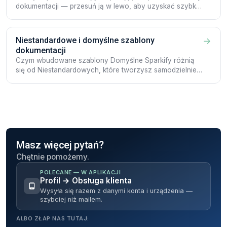
dokumentacji — przesuń ją w lewo, aby uzyskać szybkie
akcje „Więcej” i „Edytuj”.
Niestandardowe i domyślne szablony
→
dokumentacji
Czym wbudowane szablony Domyślne Sparkify różnią
się od Niestandardowych, które tworzysz samodzielnie,
oraz jak tworzyć i edytować własne.
Masz więcej pytań?
Chętnie pomożemy.
POLECANE — W APLIKACJI
Profil → Obsługa klienta
Wysyła się razem z danymi konta i urządzenia —
szybciej niż mailem.
ALBO ZŁAP NAS TUTAJ: