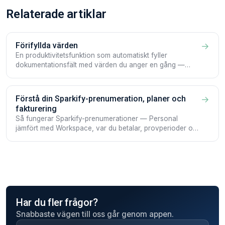
Relaterade artiklar
Förifyllda värden
→
En produktivitetsfunktion som automatiskt fyller
dokumentationsfält med värden du anger en gång —
Workspace-brett eller per Projekt, på iOS, Android och i
Webclient.
Förstå din Sparkify-prenumeration, planer och
→
fakturering
Så fungerar Sparkify-prenumerationer — Personal
jämfört med Workspace, var du betalar, provperioder och
hur du hanterar din plan från webbklienten eller appen.
Har du fler frågor?
Snabbaste vägen till oss går genom appen.