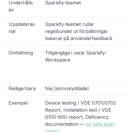
Underhålls
Sparkify-teamet
W
av
U
Uppdateras
Sparkify-teamet rullar
N
när
regelbundet ut förbättringar
W
baserat på användarfeedback
r
Omfattning
Tillgängliga i varje Sparkify-
E
Workspace
i
W
s
Redigerbara
Nej (skrivskyddade)
J
Exempel
Device testing / VDE 0701/0702
A
Report, Installation test / VDE
W
0100-600 report, Deficiency
b
documentation —
se hela listan
S
nedan
i