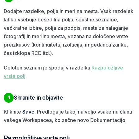
Dodajte razdelke, polja in merilna mesta. Vsak razdelek
lahko vsebuje besedilna polja, spustne sezname,
večkratne izbire, polja za podpis, mesta za nalaganje
fotografij in merilna mesta, vezana na določene vrste
preizkusov (kontinuiteta, izolacija, impedanca zanke,
čas izklopa RCD itd.).
Celoten seznam je spodaj v razdelku
Razpoložljive
vrste polj
.
Shranite in objavite
4
Kliknite
Save
. Predloga je takoj na voljo vsakemu članu
vašega Workspacea, ko začne novo Dokumentacijo.
Razpoložljive vrste polj