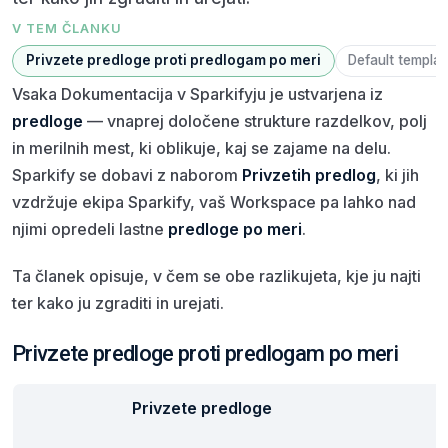
V TEM ČLANKU
Privzete predloge proti predlogam po meri
Default templat
Vsaka Dokumentacija v Sparkifyju je ustvarjena iz
predloge
— vnaprej določene strukture razdelkov, polj
in merilnih mest, ki oblikuje, kaj se zajame na delu.
Sparkify se dobavi z naborom
Privzetih predlog
, ki jih
vzdržuje ekipa Sparkify, vaš Workspace pa lahko nad
njimi opredeli lastne
predloge po meri
.
Ta članek opisuje, v čem se obe razlikujeta, kje ju najti
ter kako ju zgraditi in urejati.
Privzete predloge proti predlogam po meri
Privzete predloge
P
m