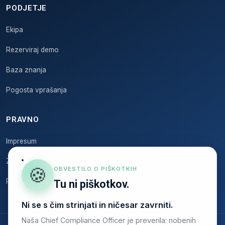
PODJETJE
Ekipa
Rezerviraj demo
Baza znanja
Pogosta vprašanja
PRAVNO
Impresum
Zasebnost
🍪
OBVESTILO O PIŠKOTKIH
Pogoji
Tu ni piškotkov.
Ni se s čim strinjati in ničesar zavrniti.
Naša Chief Compliance Officer je preverila: nobenih