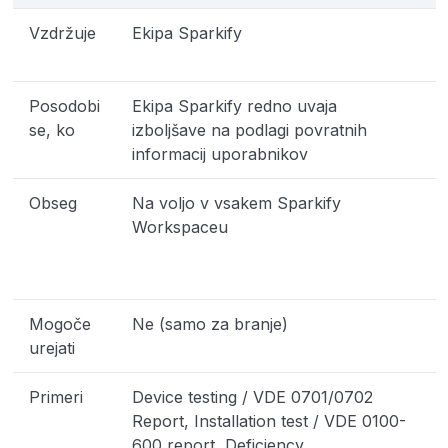
Vzdržuje
Ekipa Sparkify
U
Posodobi
Ekipa Sparkify redno uvaja
K
se, ko
izboljšave na podlagi povratnih
u
informacij uporabnikov
Obseg
Na voljo v vsakem Sparkify
N
Workspaceu
z
W
j
Mogoče
Ne (samo za branje)
urejati
Primeri
Device testing / VDE 0701/0702
K
Report, Installation test / VDE 0100-
600 report, Deficiency
p