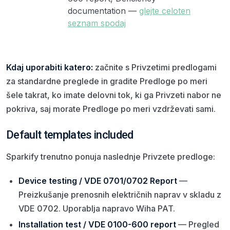
documentation —
glejte celoten
P
seznam spodaj
p
p
Kdaj uporabiti katero:
začnite s Privzetimi predlogami
za standardne preglede in gradite Predloge po meri
šele takrat, ko imate delovni tok, ki ga Privzeti nabor ne
pokriva, saj morate Predloge po meri vzdrževati sami.
Default templates included
Sparkify trenutno ponuja naslednje Privzete predloge:
Device testing / VDE 0701/0702 Report
—
Preizkušanje prenosnih električnih naprav v skladu z
VDE 0702. Uporablja napravo Wiha PAT.
Installation test / VDE 0100-600 report
— Pregled