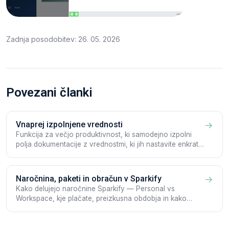
Zadnja posodobitev: 26. 05. 2026
Povezani članki
Vnaprej izpolnjene vrednosti
→
Funkcija za večjo produktivnost, ki samodejno izpolni
polja dokumentacije z vrednostmi, ki jih nastavite enkrat
— za ves Workspace ali po Projektu, na iOS, Androidu in
v Webclientu.
Naročnina, paketi in obračun v Sparkify
→
Kako delujejo naročnine Sparkify — Personal vs
Workspace, kje plačate, preizkusna obdobja in kako
upravljati svoj paket iz webclienta ali aplikacije.