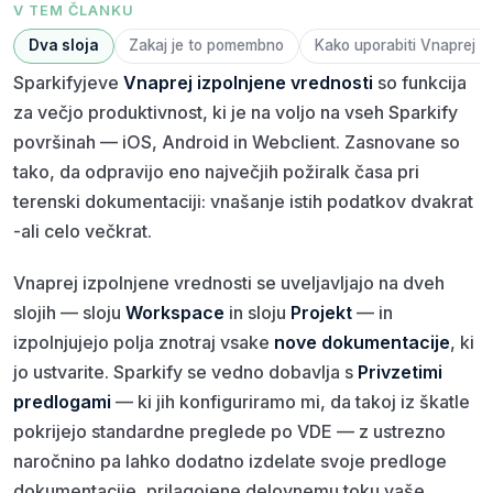
V TEM ČLANKU
Dva sloja
Zakaj je to pomembno
Kako uporabiti Vnaprej iz
Sparkifyjeve
Vnaprej izpolnjene vrednosti
so funkcija
za večjo produktivnost, ki je na voljo na vseh Sparkify
površinah — iOS, Android in Webclient. Zasnovane so
tako, da odpravijo eno največjih požiralk časa pri
terenski dokumentaciji: vnašanje istih podatkov dvakrat
-ali celo večkrat.
Vnaprej izpolnjene vrednosti se uveljavljajo na dveh
slojih — sloju
Workspace
in sloju
Projekt
— in
izpolnjujejo polja znotraj vsake
nove dokumentacije
, ki
jo ustvarite. Sparkify se vedno dobavlja s
Privzetimi
predlogami
— ki jih konfiguriramo mi, da takoj iz škatle
pokrijejo standardne preglede po VDE — z ustrezno
naročnino pa lahko dodatno izdelate svoje predloge
dokumentacije, prilagojene delovnemu toku vaše