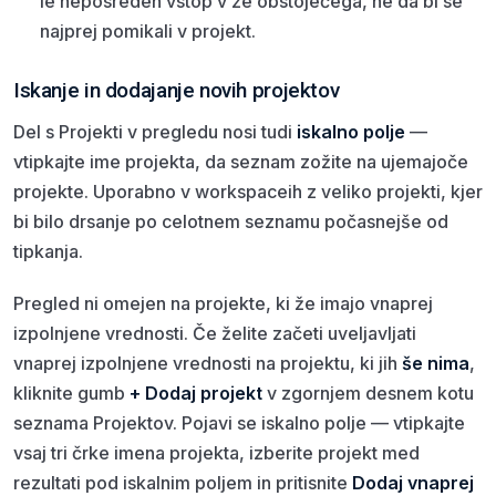
le neposreden vstop v že obstoječega, ne da bi se
najprej pomikali v projekt.
Iskanje in dodajanje novih projektov
Del s Projekti v pregledu nosi tudi
iskalno polje
—
vtipkajte ime projekta, da seznam zožite na ujemajoče
projekte. Uporabno v workspaceih z veliko projekti, kjer
bi bilo drsanje po celotnem seznamu počasnejše od
tipkanja.
Pregled ni omejen na projekte, ki že imajo vnaprej
izpolnjene vrednosti. Če želite začeti uveljavljati
vnaprej izpolnjene vrednosti na projektu, ki jih
še nima
,
kliknite gumb
+ Dodaj projekt
v zgornjem desnem kotu
seznama Projektov. Pojavi se iskalno polje — vtipkajte
vsaj tri črke imena projekta, izberite projekt med
rezultati pod iskalnim poljem in pritisnite
Dodaj vnaprej