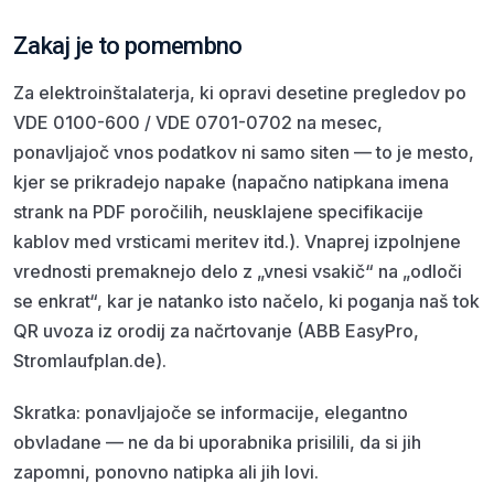
Zakaj je to pomembno
Za elektroinštalaterja, ki opravi desetine pregledov po
VDE 0100-600 / VDE 0701-0702 na mesec,
ponavljajoč vnos podatkov ni samo siten — to je mesto,
kjer se prikradejo napake (napačno natipkana imena
strank na PDF poročilih, neusklajene specifikacije
kablov med vrsticami meritev itd.). Vnaprej izpolnjene
vrednosti premaknejo delo z „vnesi vsakič“ na „odloči
se enkrat“, kar je natanko isto načelo, ki poganja naš tok
QR uvoza iz orodij za načrtovanje (ABB EasyPro,
Stromlaufplan.de).
Skratka: ponavljajoče se informacije, elegantno
obvladane — ne da bi uporabnika prisilili, da si jih
zapomni, ponovno natipka ali jih lovi.