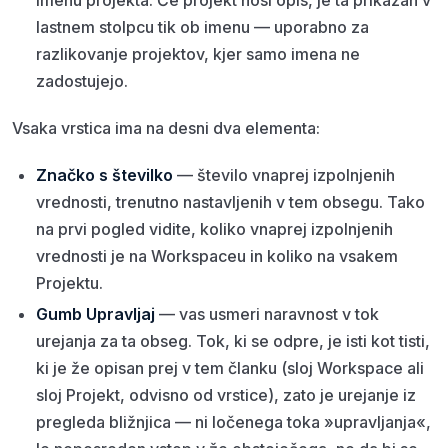
imenu projekta. Če projekt nosi opis, je ta prikazan v
lastnem stolpcu tik ob imenu — uporabno za
razlikovanje projektov, kjer samo imena ne
zadostujejo.
Vsaka vrstica ima na desni dva elementa:
Značko s številko
— število vnaprej izpolnjenih
vrednosti, trenutno nastavljenih v tem obsegu. Tako
na prvi pogled vidite, koliko vnaprej izpolnjenih
vrednosti je na Workspaceu in koliko na vsakem
Projektu.
Gumb Upravljaj
— vas usmeri naravnost v tok
urejanja za ta obseg. Tok, ki se odpre, je isti kot tisti,
ki je že opisan prej v tem članku (sloj Workspace ali
sloj Projekt, odvisno od vrstice), zato je urejanje iz
pregleda bližnjica — ni ločenega toka »upravljanja«,