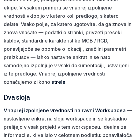
ekipe. V vsakem primeru se vnaprej izpolnjene
vrednosti vklopijo v katero koli predlogo, s katero
delate. Vsako polje, za katero ugotovite, da ga znova in
znova vnašate — podatki o stranki, privzeti preseki
kablov, standardne karakteristike MCB / RCD,
ponavljajoče se opombe o lokaciji, značilni parametri
preizkusov — lahko nastavite enkrat in se nato
samodejno izpolnjuje v vsaki dokumentaciji, ustvarjeni
iz te predloge. Vnaprej izpolnjene vrednosti
označujemo z ikono
strele
.
Dva sloja
Vnaprej izpolnjene vrednosti na ravni Workspacea
—
nastavljene enkrat na sloju workspace in se kaskadno
prelijejo v vsak projekt v tem workspaceu. Idealne za
informacije, ki veljajo v celotnem podjetju: ponavljajoča