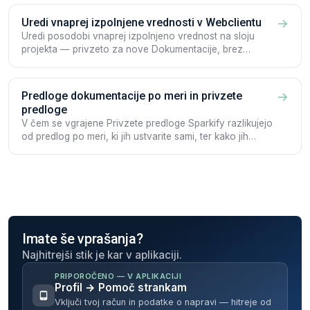
Uredi vnaprej izpolnjene vrednosti v Webclientu
→
Uredi posodobi vnaprej izpolnjeno vrednost na sloju
projekta — privzeto za nove Dokumentacije, brez
prepisovanja obstoječih.
Predloge dokumentacije po meri in privzete
→
predloge
V čem se vgrajene Privzete predloge Sparkify razlikujejo
od predlog po meri, ki jih ustvarite sami, ter kako jih
zgraditi in urejati.
Imate še vprašanja?
Najhitrejši stik je kar v aplikaciji.
PRIPOROČENO — V APLIKACIJI
Profil → Pomoč strankam
Vključi tvoj račun in podatke o napravi — hitreje od