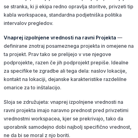
se stranka, ki ji ekipa redno opravlja storitve, privzeti tip
kabla workspacea, standardna podjetniška politika
intervalov pregledov.
Vnaprej izpolnjene vrednosti na ravni Projekta
—
definirane znotraj posameznega projekta in omejene na
ta projekt. Prav tako se prelijejo v vse njegove
podprojekte, razen če jih podprojekt prepiše. Idealne
za specifike
te
zgradbe ali
tega
dela: naslov lokacije,
kontakt na lokaciji, dejanske karakteristike razdelilne
omarice za to inštalacijo.
Sloja se združujeta: vnaprej izpolnjene vrednosti na
ravni projekta imajo naravno prednost pred privzetimi
vrednostmi workspacea, kjer se prekrivajo, tako da
uporabnik samodejno dobi najbolj specifično vrednost,
ne da bi se moral z njo boriti.