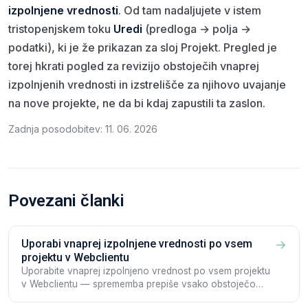
izpolnjene vrednosti
. Od tam nadaljujete v istem
tristopenjskem toku
Uredi
(predloga → polja →
podatki), ki je že prikazan za sloj Projekt. Pregled je
torej hkrati pogled za revizijo obstoječih vnaprej
izpolnjenih vrednosti in izstrelišče za njihovo uvajanje
na nove projekte, ne da bi kdaj zapustili ta zaslon.
Zadnja posodobitev: 11. 06. 2026
Povezani članki
Uporabi vnaprej izpolnjene vrednosti po vsem
→
projektu v Webclientu
Uporabite vnaprej izpolnjeno vrednost po vsem projektu
v Webclientu — sprememba prepiše vsako obstoječo
Dokumentacijo v projektu.