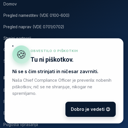
Domov
Pregled namestitev (VDE 0100-600)
Pregled naprav (VDE 0701/0702)
Strojni partnerji
Cenik
🍪
OBVESTILO O PIŠKOTKIH
Tu ni piškotkov.
Spletni odjemalec
Ni se s čim strinjati in ničesar zavrniti.
PODJETJE
Naša Chief Compliance Officer je preverila: nobenih
piškotkov, nič se ne shranjuje, nikogar ne
Ekipa
spremljamo.
Rezerviraj demo
Dobro je vedeti 😉
Baza znanja
Pogosta vprašanja