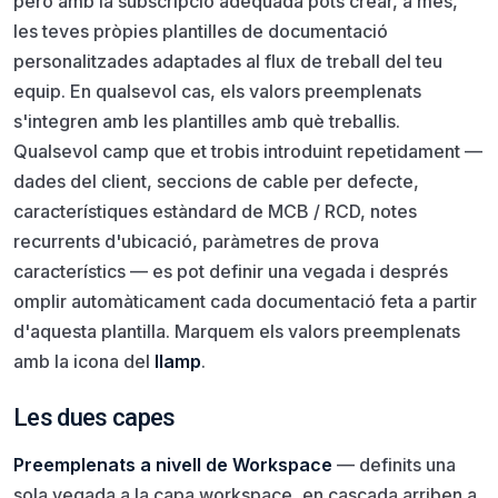
però amb la subscripció adequada pots crear, a més,
les teves pròpies plantilles de documentació
personalitzades adaptades al flux de treball del teu
equip. En qualsevol cas, els valors preemplenats
s'integren amb les plantilles amb què treballis.
Qualsevol camp que et trobis introduint repetidament —
dades del client, seccions de cable per defecte,
característiques estàndard de MCB / RCD, notes
recurrents d'ubicació, paràmetres de prova
característics — es pot definir una vegada i després
omplir automàticament cada documentació feta a partir
d'aquesta plantilla. Marquem els valors preemplenats
amb la icona del
llamp
.
Les dues capes
Preemplenats a nivell de Workspace
— definits una
sola vegada a la capa workspace, en cascada arriben a