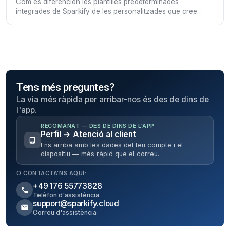
Com es diferencien les plantilles predeterminades
integrades de Sparkify de les personalitzades que crees
tu mateix, i com construir-les i editar-les.
Tens més preguntes?
La via més ràpida per arribar-nos és des de dins de
l'app.
RECOMANAT — DES DE DINS DE L'APP
Perfil → Atenció al client
Ens arriba amb les dades del teu compte i el
dispositiu — més ràpid que el correu.
O CONTACTA'NS AQUÍ:
+49 176 55773828
Telèfon d'assistència
support@sparkify.cloud
Correu d'assistència