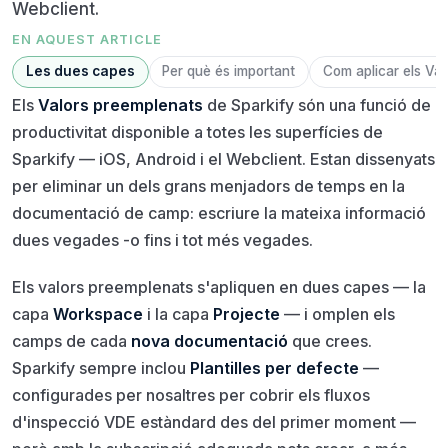
Webclient.
EN AQUEST ARTICLE
Les dues capes
Per què és important
Com aplicar els Val
Els
Valors preemplenats
de Sparkify són una funció de
productivitat disponible a totes les superfícies de
Sparkify — iOS, Android i el Webclient. Estan dissenyats
per eliminar un dels grans menjadors de temps en la
documentació de camp: escriure la mateixa informació
dues vegades -o fins i tot més vegades.
Els valors preemplenats s'apliquen en dues capes — la
capa
Workspace
i la capa
Projecte
— i omplen els
camps de cada
nova documentació
que crees.
Sparkify sempre inclou
Plantilles per defecte
—
configurades per nosaltres per cobrir els fluxos
d'inspecció VDE estàndard des del primer moment —