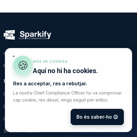
+49 176 55773828
🍪
AVÍS DE COOKIES
support@sparkify.cloud
Aquí no hi ha cookies.
PRODUCTE
Res a acceptar, res a rebutjar.
La nostra Chief Compliance Officer ho va comprovar:
Inici
cap cookie, res desat, ningú seguit per enlloc.
Inspecció d'instal·lació (VDE 0100-600)
Bo és saber-ho 😉
Inspecció d'aparells (VDE 0701/0702)
Socis de maquinari