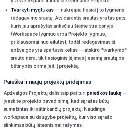
yra Workspace ir kiek kiekviename Projekte.
Tvarkyti mygtukas
— nukreipia tiesiai į to lygmens
redagavimo srautą. Atsidarantis srautas yra tas pats,
kuris jau aprašytas anksčiau šiame straipsnyje
(Workspace lygmuo arba Projekto lygmuo,
priklausomai nuo eilutės), todėl redagavimas iš
apžvalgos yra spartusis kelias — atskiro "tvarkymo"
srauto nėra, tik tiesioginis įėjimas į esamą srautą be
būtinybės pirma įeiti į projektą.
Paieška ir naujų projektų pridėjimas
Apžvalgos Projektų dalis taip pat turi
paieškos lauką
—
įveskite projekto pavadinimą, kad sąrašas būtų
sumažintas iki atitinkančių projektų. Naudinga
workspace su daugybe projektų, kur viso sąrašo
slinkimas būtų lėtesnis nei rašymas.