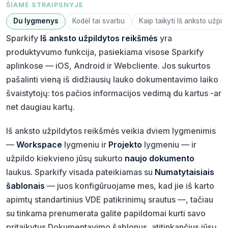
ŠIAME STRAIPSNYJE
Du lygmenys
Kodėl tai svarbu
Kaip taikyti Iš anksto užpi
Sparkify
Iš anksto užpildytos reikšmės
yra
produktyvumo funkcija, pasiekiama visose Sparkify
aplinkose — iOS, Android ir Webcliente. Jos sukurtos
pašalinti vieną iš didžiausių lauko dokumentavimo laiko
švaistytojų: tos pačios informacijos vedimą du kartus -ar
net daugiau kartų.
Iš anksto užpildytos reikšmės veikia dviem lygmenimis
—
Workspace
lygmeniu ir
Projekto
lygmeniu — ir
užpildo kiekvieno jūsų sukurto
naujo dokumento
laukus. Sparkify visada pateikiamas su
Numatytaisiais
šablonais
— juos konfigūruojame mes, kad jie iš karto
apimtų standartinius VDE patikrinimų srautus —, tačiau
su tinkama prenumerata galite papildomai kurti savo
pritaikytus Dokumentavimo šablonus, atitinkančius jūsų