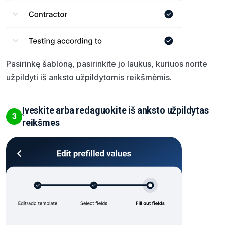
Pasirinkę šabloną, pasirinkite jo laukus, kuriuos norite
užpildyti iš anksto užpildytomis reikšmėmis.
Įveskite arba redaguokite iš anksto užpildytas
3
reikšmes