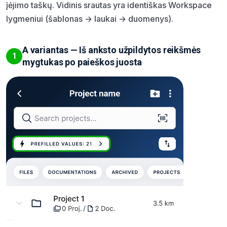
įėjimo taškų. Vidinis srautas yra identiškas Workspace
lygmeniui (šablonas → laukai → duomenys).
A variantas — Iš anksto užpildytos reikšmės
1
mygtukas po paieškos juosta