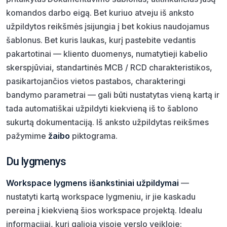
komandos darbo eigą. Bet kuriuo atveju iš anksto
užpildytos reikšmės įsijungia į bet kokius naudojamus
šablonus. Bet kuris laukas, kurį pastebite vedantis
pakartotinai — kliento duomenys, numatytieji kabelio
skerspjūviai, standartinės MCB / RCD charakteristikos,
pasikartojančios vietos pastabos, charakteringi
bandymo parametrai — gali būti nustatytas vieną kartą ir
tada automatiškai užpildyti kiekvieną iš to šablono
sukurtą dokumentaciją. Iš anksto užpildytas reikšmes
pažymime
žaibo
piktograma.
Du lygmenys
Workspace lygmens išankstiniai užpildymai
—
nustatyti kartą workspace lygmeniu, ir jie kaskadu
pereina į kiekvieną šios workspace projektą. Idealu
informacijai, kuri galioja visoje verslo veikloje: