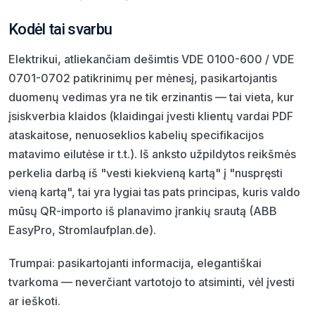
Kodėl tai svarbu
Elektrikui, atliekančiam dešimtis VDE 0100-600 / VDE
0701-0702 patikrinimų per mėnesį, pasikartojantis
duomenų vedimas yra ne tik erzinantis — tai vieta, kur
įsiskverbia klaidos (klaidingai įvesti klientų vardai PDF
ataskaitose, nenuoseklios kabelių specifikacijos
matavimo eilutėse ir t.t.). Iš anksto užpildytos reikšmės
perkelia darbą iš "vesti kiekvieną kartą" į "nuspręsti
vieną kartą", tai yra lygiai tas pats principas, kuris valdo
mūsų QR-importo iš planavimo įrankių srautą (ABB
EasyPro, Stromlaufplan.de).
Trumpai: pasikartojanti informacija, elegantiškai
tvarkoma — neverčiant vartotojo to atsiminti, vėl įvesti
ar ieškoti.