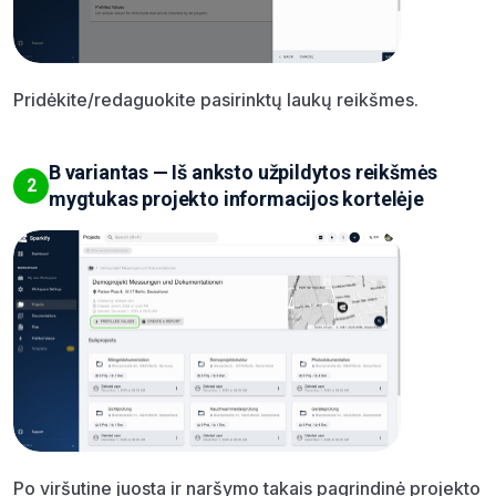
Pridėkite/redaguokite pasirinktų laukų reikšmes.
B variantas — Iš anksto užpildytos reikšmės
2
mygtukas projekto informacijos kortelėje
Po viršutine juosta ir naršymo takais pagrindinė projekto