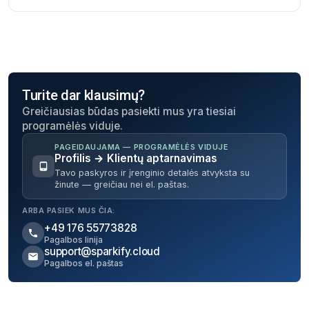
redaguoti.
Turite dar klausimų?
Greičiausias būdas pasiekti mus yra tiesiai
programėlės viduje.
PAGEIDAUJAMA — PROGRAMĖLĖS VIDUJE
Profilis → Klientų aptarnavimas
Tavo paskyros ir įrenginio detalės atvyksta su
žinute — greičiau nei el. paštas.
ARBA PASIEK MUS ČIA:
+49 176 55773828
Pagalbos linija
support@sparkify.cloud
Pagalbos el. paštas