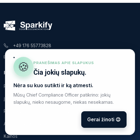
+49 176 55773828
support@sparkify.cloud
🍪
PRANEŠIMAS APIE SLAPUKUS
Čia jokių slapukų.
PRODUKTAS
Nėra su kuo sutikti ir ką atmesti.
Pradžia
Mūsų Chief Compliance Officer patikrino: jokių
Įrenginio patikra (VDE 0100-600)
slapukų, nieko nesaugome, niekas nesekamas.
Prietaisų patikra (VDE 0701/0702)
Gerai žinoti 😉
Aparatinės įrangos partneriai
Kainos