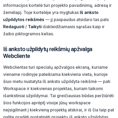
informacijos kortelė turi projekto pavadinimą, adresą ir
žemėlapį. Toje kortelėje yra mygtukas
Iš anksto
užpildytos reikšmės
— jį paspaudus atsidaro tas pats
Redaguoti
/
Taikyti
išskleidžiamasis sąrašas kaip ir
žaibo piktogramos kelias.
Iš anksto užpildytų reikšmių apžvalga
Webcliente
Webclientas turi specialų apžvalgos ekraną, kuriame
viename rodinyje pateikiama kiekviena vieta, kurioje
šiuo metu nustatyta Iš anksto užpildyta reikšmė — pati
Workspace ir kiekvienas projektas, kuriam taikomi
išankstiniai užpildymai. Tai greičiausias būdas peržiūrėti
šios funkcijos aprėptį visoje jūsų workspace
neįsigilinant į kiekvieną projektą atskirai, ir iš čia taip pat
galite pradėti nustatinėti projektų iš anksto užpildytas