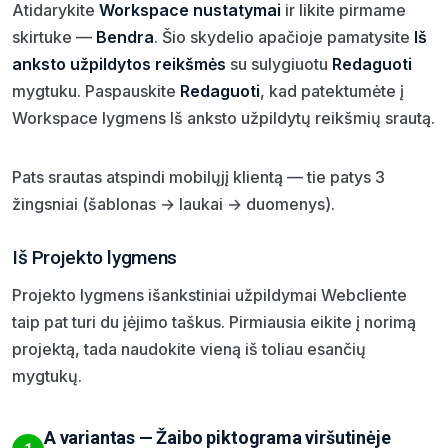
Atidarykite
Workspace nustatymai
ir likite pirmame
skirtuke —
Bendra
. Šio skydelio apačioje pamatysite
Iš
anksto užpildytos reikšmės
su sulygiuotu
Redaguoti
mygtuku. Paspauskite
Redaguoti
, kad patektumėte į
Workspace lygmens Iš anksto užpildytų reikšmių srautą.
Pats srautas atspindi mobilųjį klientą — tie patys 3
žingsniai (šablonas → laukai → duomenys).
Iš Projekto lygmens
Projekto lygmens išankstiniai užpildymai Webcliente
taip pat turi du įėjimo taškus. Pirmiausia eikite į norimą
projektą, tada naudokite vieną iš toliau esančių
mygtukų.
A variantas — Žaibo piktograma viršutinėje