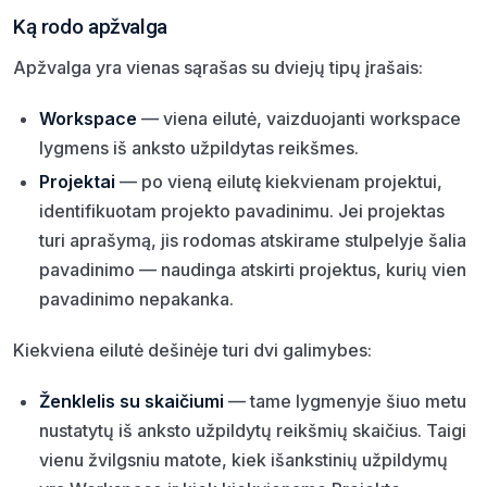
Ką rodo apžvalga
Apžvalga yra vienas sąrašas su dviejų tipų įrašais:
Workspace
— viena eilutė, vaizduojanti workspace
lygmens iš anksto užpildytas reikšmes.
Projektai
— po vieną eilutę kiekvienam projektui,
identifikuotam projekto pavadinimu. Jei projektas
turi aprašymą, jis rodomas atskirame stulpelyje šalia
pavadinimo — naudinga atskirti projektus, kurių vien
pavadinimo nepakanka.
Kiekviena eilutė dešinėje turi dvi galimybes:
Ženklelis su skaičiumi
— tame lygmenyje šiuo metu
nustatytų iš anksto užpildytų reikšmių skaičius. Taigi
vienu žvilgsniu matote, kiek išankstinių užpildymų