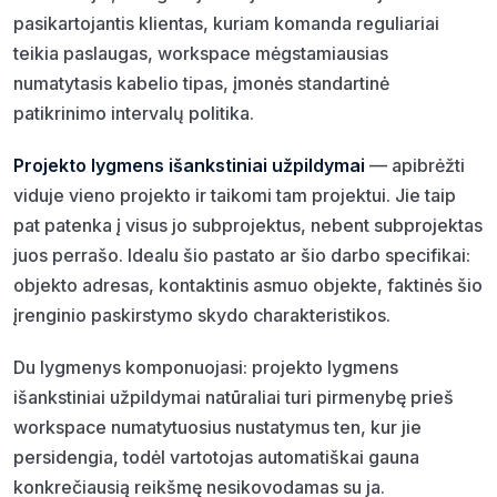
pasikartojantis klientas, kuriam komanda reguliariai
teikia paslaugas, workspace mėgstamiausias
numatytasis kabelio tipas, įmonės standartinė
patikrinimo intervalų politika.
Projekto lygmens išankstiniai užpildymai
— apibrėžti
viduje vieno projekto ir taikomi tam projektui. Jie taip
pat patenka į visus jo subprojektus, nebent subprojektas
juos perrašo. Idealu
šio
pastato ar
šio
darbo specifikai:
objekto adresas, kontaktinis asmuo objekte, faktinės šio
įrenginio paskirstymo skydo charakteristikos.
Du lygmenys komponuojasi: projekto lygmens
išankstiniai užpildymai natūraliai turi pirmenybę prieš
workspace numatytuosius nustatymus ten, kur jie
persidengia, todėl vartotojas automatiškai gauna
konkrečiausią reikšmę nesikovodamas su ja.