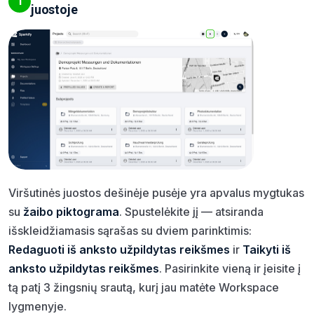
1
juostoje
Viršutinės juostos dešinėje pusėje yra apvalus mygtukas
su
žaibo piktograma
. Spustelėkite jį — atsiranda
išskleidžiamasis sąrašas su dviem parinktimis:
Redaguoti iš anksto užpildytas reikšmes
ir
Taikyti iš
anksto užpildytas reikšmes
. Pasirinkite vieną ir įeisite į
tą patį 3 žingsnių srautą, kurį jau matėte Workspace
lygmenyje.