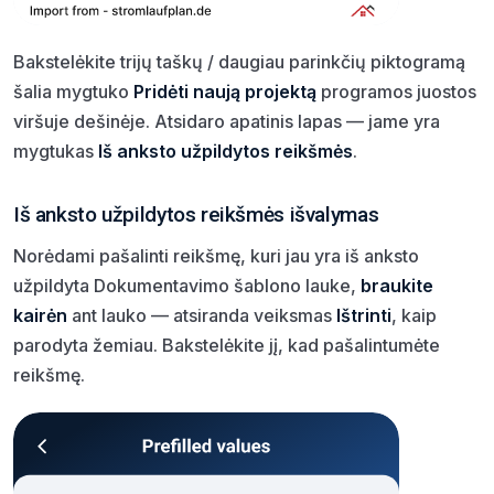
Bakstelėkite trijų taškų / daugiau parinkčių piktogramą
šalia mygtuko
Pridėti naują projektą
programos juostos
viršuje dešinėje. Atsidaro apatinis lapas — jame yra
mygtukas
Iš anksto užpildytos reikšmės
.
Iš anksto užpildytos reikšmės išvalymas
Norėdami pašalinti reikšmę, kuri jau yra iš anksto
užpildyta Dokumentavimo šablono lauke,
braukite
kairėn
ant lauko — atsiranda veiksmas
Ištrinti
, kaip
parodyta žemiau. Bakstelėkite jį, kad pašalintumėte
reikšmę.