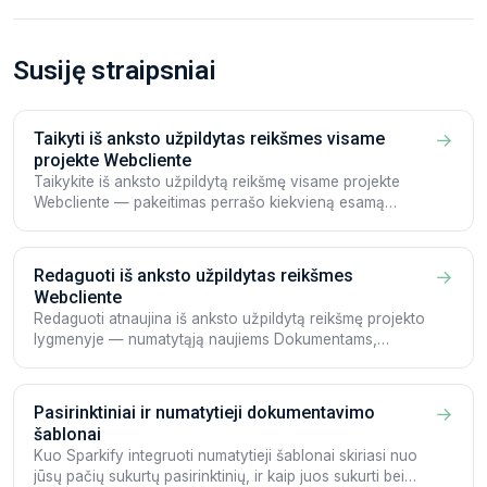
Susiję straipsniai
Taikyti iš anksto užpildytas reikšmes visame
→
projekte Webcliente
Taikykite iš anksto užpildytą reikšmę visame projekte
Webcliente — pakeitimas perrašo kiekvieną esamą
projekto Dokumentą.
Redaguoti iš anksto užpildytas reikšmes
→
Webcliente
Redaguoti atnaujina iš anksto užpildytą reikšmę projekto
lygmenyje — numatytąją naujiems Dokumentams,
neperrašant esamų.
Pasirinktiniai ir numatytieji dokumentavimo
→
šablonai
Kuo Sparkify integruoti numatytieji šablonai skiriasi nuo
jūsų pačių sukurtų pasirinktinių, ir kaip juos sukurti bei