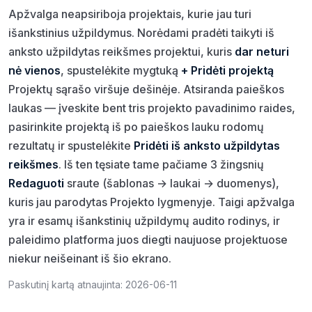
Apžvalga neapsiriboja projektais, kurie jau turi
išankstinius užpildymus. Norėdami pradėti taikyti iš
anksto užpildytas reikšmes projektui, kuris
dar neturi
nė vienos
, spustelėkite mygtuką
+ Pridėti projektą
Projektų sąrašo viršuje dešinėje. Atsiranda paieškos
laukas — įveskite bent tris projekto pavadinimo raides,
pasirinkite projektą iš po paieškos lauku rodomų
rezultatų ir spustelėkite
Pridėti iš anksto užpildytas
reikšmes
. Iš ten tęsiate tame pačiame 3 žingsnių
Redaguoti
sraute (šablonas → laukai → duomenys),
kuris jau parodytas Projekto lygmenyje. Taigi apžvalga
yra ir esamų išankstinių užpildymų audito rodinys, ir
paleidimo platforma juos diegti naujuose projektuose
niekur neišeinant iš šio ekrano.
Paskutinį kartą atnaujinta: 2026-06-11