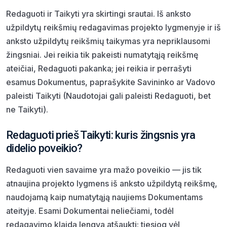
Redaguoti ir Taikyti yra skirtingi srautai. Iš anksto
užpildytų reikšmių redagavimas projekto lygmenyje ir iš
anksto užpildytų reikšmių taikymas yra nepriklausomi
žingsniai. Jei reikia tik pakeisti numatytąją reikšmę
ateičiai, Redaguoti pakanka; jei reikia ir perrašyti
esamus Dokumentus, paprašykite Savininko ar Vadovo
paleisti Taikyti (Naudotojai gali paleisti Redaguoti, bet
ne Taikyti).
Redaguoti prieš Taikyti: kuris žingsnis yra
didelio poveikio?
Redaguoti vien savaime yra mažo poveikio — jis tik
atnaujina projekto lygmens iš anksto užpildytą reikšmę,
naudojamą kaip numatytąją naujiems Dokumentams
ateityje. Esami Dokumentai neliečiami, todėl
redagavimo klaidą lengva atšaukti: tiesiog vėl