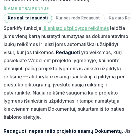
ŠIAME STRAIPSNYJE
Kas gali tai naudoti
Kur pasirodo Redaguoti
Ką daro Reda
Sparkify funkcija
Iš anksto užpildytos reikšmės
leidžia
jums vieną kartą nustatyti numatytąsias dokumentavimo
laukų reikšmes ir leisti joms automatiškai užsipildyti
visur, kur jos taikomos.
Redaguoti
yra veiksmas, kurį
pasiekiate Webclient projekto lygmenyje, kai norite
atnaujinti pačią projekto lygmens iš anksto užpildytą
reikšmę — atidarykite esamą išankstinį užpildymą per
pieštuko piktogramą, įveskite naują reikšmę ir
patvirtinkite. Nauja reikšmė saugoma kaip projekto
lygmens išankstinis užpildymas ir tampa numatytąja
kiekvienam naujam Dokumentui, sukurtam iš to paties
šablono ateityje.
Redaguoti nepasirašo projekto esamų Dokumentų.
Jis