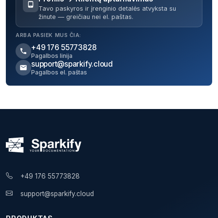
Tavo paskyros ir įrenginio detalės atvyksta su
žinute — greičiau nei el. paštas.
ARBA PASIEK MUS ČIA:
+49 176 55773828
Pagalbos linija
support@sparkify.cloud
Pagalbos el. paštas
+49 176 55773828
support@sparkify.cloud