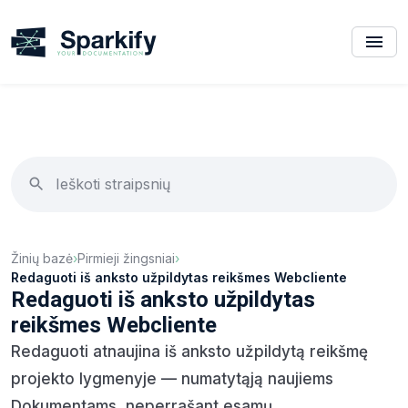
Žinių bazė
›
Pirmieji žingsniai
›
Redaguoti iš anksto užpildytas reikšmes Webcliente
Redaguoti iš anksto užpildytas
reikšmes Webcliente
Redaguoti atnaujina iš anksto užpildytą reikšmę
projekto lygmenyje — numatytąją naujiems
Dokumentams, neperrašant esamų.