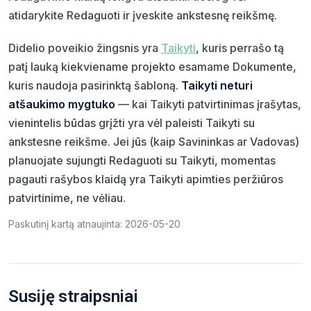
atidarykite Redaguoti ir įveskite ankstesnę reikšmę.
Didelio poveikio žingsnis yra
Taikyti
, kuris perrašo tą
patį lauką kiekviename projekto esamame Dokumente,
kuris naudoja pasirinktą šabloną.
Taikyti neturi
atšaukimo mygtuko
— kai Taikyti patvirtinimas įrašytas,
vienintelis būdas grįžti yra vėl paleisti Taikyti su
ankstesne reikšme. Jei jūs (kaip Savininkas ar Vadovas)
planuojate sujungti Redaguoti su Taikyti, momentas
pagauti rašybos klaidą yra Taikyti apimties peržiūros
patvirtinime, ne vėliau.
Paskutinį kartą atnaujinta: 2026-05-20
Susiję straipsniai