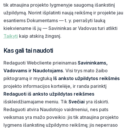
tik atnaujina projekto lygmenyje saugomą išankstinį
užpildymą. Norint išplatinti naują reikšmę ir projekte jau
esantiems Dokumentams — t. y. perrašyti lauką
kiekviename iš jų — Savininkas ar Vadovas turi atlikti
Taikyti
kaip atskirą žingsnį.
Kas gali tai naudoti
Redaguoti Webcliente prieinamas
Savininkams,
Vadovams ir Naudotojams
. Visi trys mato žaibo
piktogramą ir mygtuką
Iš anksto užpildytos reikšmės
projekto informacijos kortelėje, ir randa parinktį
Redaguoti iš anksto užpildytas reikšmes
išskleidžiamajame meniu. Tik
Svečiai
yra išskirti.
Redaguoti atvira Naudotojo vaidmeniui, nes pats
veiksmas yra mažo poveikio: jis tik atnaujina projekto
lygmens išankstinę užpildymo reikšmę; jis neperraso