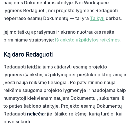
naujiems Dokumentams ateityje. Nei Workspace
lygmens Redaguoti, nei projekto lygmens Redaguoti
neperraso esamų Dokumentų — tai yra
Taikyti
darbas.
Įėjimo taškų aprašymus ir ekrano nuotraukas rasite
pirminiame straipsnyje:
Iš anksto užpildytos reikšmės
.
Ką daro Redaguoti
Redaguoti leidžia jums atidaryti esamą projekto
lygmens išankstinį užpildymą per pieštuko piktogramą ir
įvesti naują reikšmę tiesiogiai. Po patvirtinimo nauja
reikšmė saugoma projekto lygmenyje ir naudojama kaip
numatytoji kiekvienam naujam Dokumentui, sukurtam iš
to paties šablono ateityje. Projekto esamų Dokumentų
Redaguoti
neliečia
; jie išlaiko reikšmę, kurią turėjo, kai
buvo sukurti.