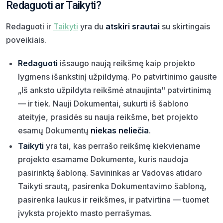
Redaguoti ar Taikyti?
Redaguoti ir
Taikyti
yra du
atskiri srautai
su skirtingais
poveikiais.
Redaguoti
išsaugo naują reikšmę kaip projekto
lygmens išankstinį užpildymą. Po patvirtinimo gausite
„Iš anksto užpildyta reikšmė atnaujinta" patvirtinimą
— ir tiek. Nauji Dokumentai, sukurti iš šablono
ateityje, prasidės su nauja reikšme, bet projekto
esamų Dokumentų
niekas neliečia
.
Taikyti
yra tai, kas perrašo reikšmę kiekviename
projekto esamame Dokumente, kuris naudoja
pasirinktą šabloną. Savininkas ar Vadovas atidaro
Taikyti srautą, pasirenka Dokumentavimo šabloną,
pasirenka laukus ir reikšmes, ir patvirtina — tuomet
įvyksta projekto masto perrašymas.