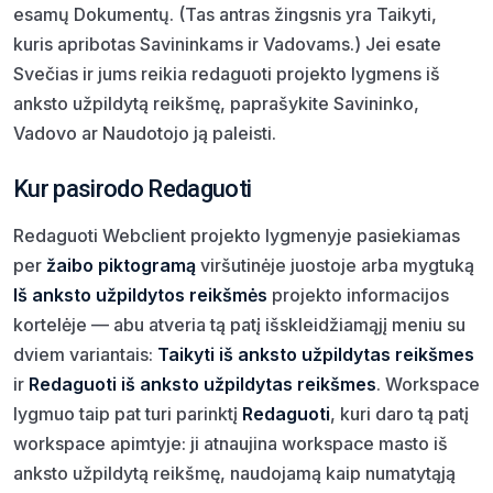
esamų Dokumentų. (Tas antras žingsnis yra Taikyti,
kuris apribotas Savininkams ir Vadovams.) Jei esate
Svečias ir jums reikia redaguoti projekto lygmens iš
anksto užpildytą reikšmę, paprašykite Savininko,
Vadovo ar Naudotojo ją paleisti.
Kur pasirodo Redaguoti
Redaguoti Webclient projekto lygmenyje pasiekiamas
per
žaibo piktogramą
viršutinėje juostoje arba mygtuką
Iš anksto užpildytos reikšmės
projekto informacijos
kortelėje — abu atveria tą patį išskleidžiamąjį meniu su
dviem variantais:
Taikyti iš anksto užpildytas reikšmes
ir
Redaguoti iš anksto užpildytas reikšmes
. Workspace
lygmuo taip pat turi parinktį
Redaguoti
, kuri daro tą patį
workspace apimtyje: ji atnaujina workspace masto iš
anksto užpildytą reikšmę, naudojamą kaip numatytąją