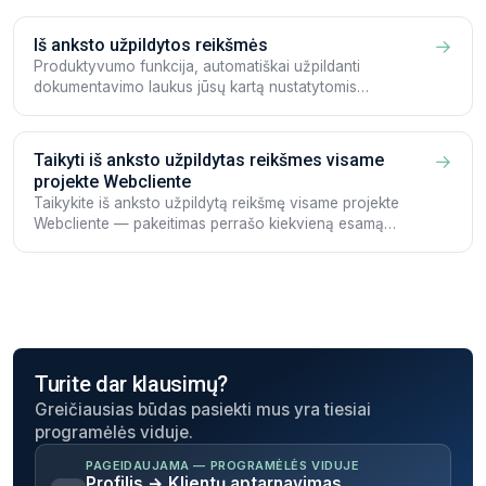
Iš anksto užpildytos reikšmės
→
Produktyvumo funkcija, automatiškai užpildanti
dokumentavimo laukus jūsų kartą nustatytomis
reikšmėmis — visoje Workspace erdvėje arba pagal
Projektą, iOS, Android ir Webcliente.
Taikyti iš anksto užpildytas reikšmes visame
→
projekte Webcliente
Taikykite iš anksto užpildytą reikšmę visame projekte
Webcliente — pakeitimas perrašo kiekvieną esamą
projekto Dokumentą.
Turite dar klausimų?
Greičiausias būdas pasiekti mus yra tiesiai
programėlės viduje.
PAGEIDAUJAMA — PROGRAMĖLĖS VIDUJE
Profilis → Klientų aptarnavimas