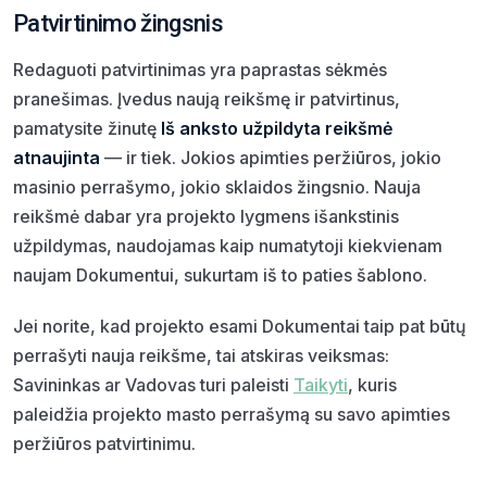
Patvirtinimo žingsnis
Redaguoti patvirtinimas yra paprastas sėkmės
pranešimas. Įvedus naują reikšmę ir patvirtinus,
pamatysite žinutę
Iš anksto užpildyta reikšmė
atnaujinta
— ir tiek. Jokios apimties peržiūros, jokio
masinio perrašymo, jokio sklaidos žingsnio. Nauja
reikšmė dabar yra projekto lygmens išankstinis
užpildymas, naudojamas kaip numatytoji kiekvienam
naujam Dokumentui, sukurtam iš to paties šablono.
Jei norite, kad projekto esami Dokumentai taip pat būtų
perrašyti nauja reikšme, tai atskiras veiksmas:
Savininkas ar Vadovas turi paleisti
Taikyti
, kuris
paleidžia projekto masto perrašymą su savo apimties
peržiūros patvirtinimu.