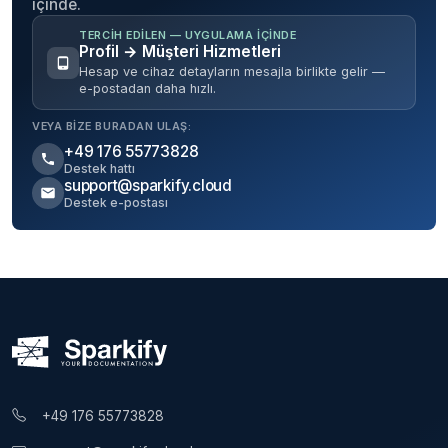
içinde.
TERCIH EDILEN — UYGULAMA IÇINDE
Profil → Müşteri Hizmetleri
Hesap ve cihaz detayların mesajla birlikte gelir —
e-postadan daha hızlı.
VEYA BIZE BURADAN ULAŞ:
+49 176 55773828
Destek hattı
support@sparkify.cloud
Destek e-postası
+49 176 55773828