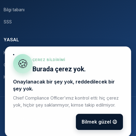
Bilgi tabanı
SSS
YASAL
Künye
🍪
ÇEREZ BILDIRIMI
Gizlilik
Burada çerez yok.
Koşullar
Onaylanacak bir şey yok, reddedilecek bir
şey yok.
Chief Compliance Officer'ımız kontrol etti: hiç çerez
yok, hiçbir şey saklanmıyor, kimse takip edilmiyor.
© 2026 Onstruc
Made in Germany · GDPR uyumlu · AB barındırma
Bilmek güzel 😉
Gizlilik öncelikli analitik — izleme çerezi yok