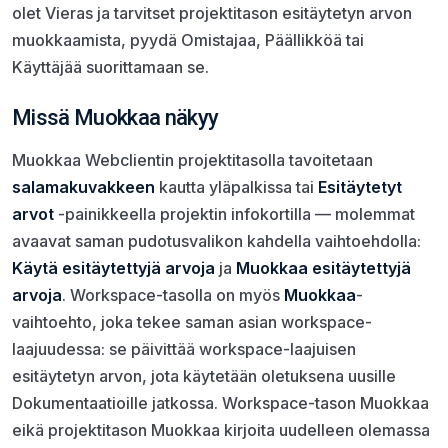
olet Vieras ja tarvitset projektitason esitäytetyn arvon
muokkaamista, pyydä Omistajaa, Päällikköä tai
Käyttäjää suorittamaan se.
Missä Muokkaa näkyy
Muokkaa Webclientin projektitasolla tavoitetaan
salamakuvakkeen
kautta yläpalkissa tai
Esitäytetyt
arvot
-painikkeella projektin infokortilla — molemmat
avaavat saman pudotusvalikon kahdella vaihtoehdolla:
Käytä esitäytettyjä arvoja
ja
Muokkaa esitäytettyjä
arvoja
. Workspace-tasolla on myös
Muokkaa
-
vaihtoehto, joka tekee saman asian workspace-
laajuudessa: se päivittää workspace-laajuisen
esitäytetyn arvon, jota käytetään oletuksena uusille
Dokumentaatioille jatkossa. Workspace-tason Muokkaa
eikä projektitason Muokkaa kirjoita uudelleen olemassa