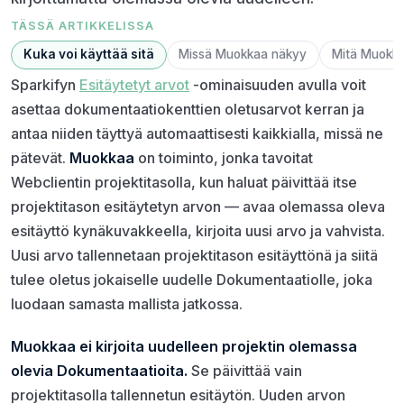
TÄSSÄ ARTIKKELISSA
Kuka voi käyttää sitä
Missä Muokkaa näkyy
Mitä Muokka
Sparkifyn
Esitäytetyt arvot
-ominaisuuden avulla voit
asettaa dokumentaatiokenttien oletusarvot kerran ja
antaa niiden täyttyä automaattisesti kaikkialla, missä ne
pätevät.
Muokkaa
on toiminto, jonka tavoitat
Webclientin projektitasolla, kun haluat päivittää itse
projektitason esitäytetyn arvon — avaa olemassa oleva
esitäyttö kynäkuvakkeella, kirjoita uusi arvo ja vahvista.
Uusi arvo tallennetaan projektitason esitäyttönä ja siitä
tulee oletus jokaiselle uudelle Dokumentaatiolle, joka
luodaan samasta mallista jatkossa.
Muokkaa ei kirjoita uudelleen projektin olemassa
olevia Dokumentaatioita.
Se päivittää vain
projektitasolla tallennetun esitäytön. Uuden arvon