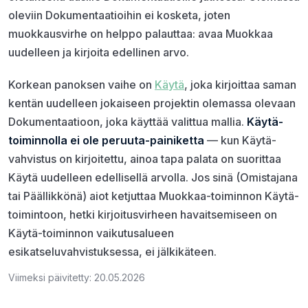
oleviin Dokumentaatioihin ei kosketa, joten
muokkausvirhe on helppo palauttaa: avaa Muokkaa
uudelleen ja kirjoita edellinen arvo.
Korkean panoksen vaihe on
Käytä
, joka kirjoittaa saman
kentän uudelleen jokaiseen projektin olemassa olevaan
Dokumentaatioon, joka käyttää valittua mallia.
Käytä-
toiminnolla ei ole peruuta-painiketta
— kun Käytä-
vahvistus on kirjoitettu, ainoa tapa palata on suorittaa
Käytä uudelleen edellisellä arvolla. Jos sinä (Omistajana
tai Päällikkönä) aiot ketjuttaa Muokkaa-toiminnon Käytä-
toimintoon, hetki kirjoitusvirheen havaitsemiseen on
Käytä-toiminnon vaikutusalueen
esikatseluvahvistuksessa, ei jälkikäteen.
Viimeksi päivitetty: 20.05.2026