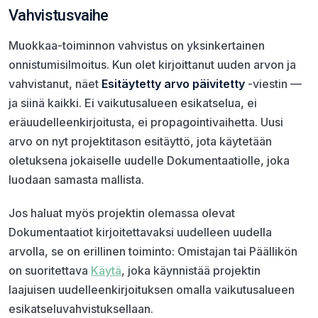
Vahvistusvaihe
Muokkaa-toiminnon vahvistus on yksinkertainen
onnistumisilmoitus. Kun olet kirjoittanut uuden arvon ja
vahvistanut, näet
Esitäytetty arvo päivitetty
-viestin —
ja siinä kaikki. Ei vaikutusalueen esikatselua, ei
eräuudelleenkirjoitusta, ei propagointivaihetta. Uusi
arvo on nyt projektitason esitäyttö, jota käytetään
oletuksena jokaiselle uudelle Dokumentaatiolle, joka
luodaan samasta mallista.
Jos haluat myös projektin olemassa olevat
Dokumentaatiot kirjoitettavaksi uudelleen uudella
arvolla, se on erillinen toiminto: Omistajan tai Päällikön
on suoritettava
Käytä
, joka käynnistää projektin
laajuisen uudelleenkirjoituksen omalla vaikutusalueen
esikatseluvahvistuksellaan.