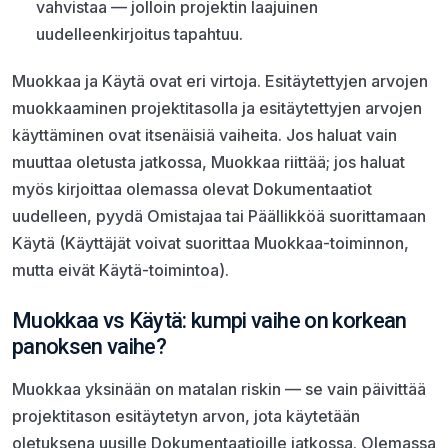
vahvistaa — jolloin projektin laajuinen
uudelleenkirjoitus tapahtuu.
Muokkaa ja Käytä ovat eri virtoja. Esitäytettyjen arvojen
muokkaaminen projektitasolla ja esitäytettyjen arvojen
käyttäminen ovat itsenäisiä vaiheita. Jos haluat vain
muuttaa oletusta jatkossa, Muokkaa riittää; jos haluat
myös kirjoittaa olemassa olevat Dokumentaatiot
uudelleen, pyydä Omistajaa tai Päällikköä suorittamaan
Käytä (Käyttäjät voivat suorittaa Muokkaa-toiminnon,
mutta eivät Käytä-toimintoa).
Muokkaa vs Käytä: kumpi vaihe on korkean
panoksen vaihe?
Muokkaa yksinään on matalan riskin — se vain päivittää
projektitason esitäytetyn arvon, jota käytetään
oletuksena uusille Dokumentaatioille jatkossa. Olemassa