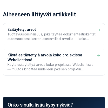
Aiheeseen liittyvät artikkelit
Esitäytetyt arvot
→
Tuottavuusominaisuus, joka täyttää dokumentaatiokentät
automaattisesti kerran asettamillasi arvoilla — koko
Workspacen laajuisesti tai projektikohtaisesti, iOS:llä,
Androidilla ja Webclientissä.
Käytä esitäytettyjä arvoja koko projektissa
→
Webclientissä
Käytä esitäytettyä arvoa koko projektissa Webclientissä
— muutos kirjoittaa uudelleen jokaisen projektin
olemassa olevan Dokumentaation.
Onko sinulla lisää kysymyksiä?