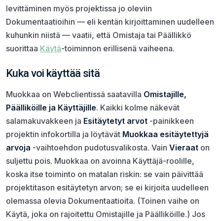
levittäminen myös projektissa jo oleviin
Dokumentaatioihin — eli kentän kirjoittaminen uudelleen
kuhunkin niistä — vaatii, että Omistaja tai Päällikkö
suorittaa
Käytä
-toiminnon erillisenä vaiheena.
Kuka voi käyttää sitä
Muokkaa on Webclientissä saatavilla
Omistajille,
Päälliköille ja Käyttäjille
. Kaikki kolme näkevät
salamakuvakkeen ja
Esitäytetyt arvot
-painikkeen
projektin infokortilla ja löytävät
Muokkaa esitäytettyjä
arvoja
-vaihtoehdon pudotusvalikosta. Vain
Vieraat
on
suljettu pois. Muokkaa on avoinna Käyttäjä-roolille,
koska itse toiminto on matalan riskin: se vain päivittää
projektitason esitäytetyn arvon; se ei kirjoita uudelleen
olemassa olevia Dokumentaatioita. (Toinen vaihe on
Käytä, joka on rajoitettu Omistajille ja Päälliköille.) Jos