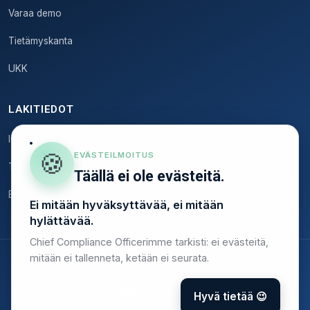
Varaa demo
Tietämyskanta
UKK
LAKITIEDOT
Impressum
🍪
EVÄSTEILMOITUS
Tietosuoja
Täällä ei ole evästeitä.
Ehdot
Ei mitään hyväksyttävää, ei mitään
hylättävää.
Chief Compliance Officerimme tarkisti: ei evästeitä,
mitään ei tallenneta, ketään ei seurata.
© 2026 Onstruc
Made in Germany · GDPR-yhteensopiva · EU-isännöinti
Hyvä tietää 😉