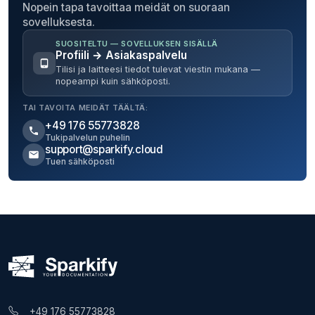
Nopein tapa tavoittaa meidät on suoraan
sovelluksesta.
SUOSITELTU — SOVELLUKSEN SISÄLLÄ
Profiili → Asiakaspalvelu
Tilisi ja laitteesi tiedot tulevat viestin mukana —
nopeampi kuin sähköposti.
TAI TAVOITA MEIDÄT TÄÄLTÄ:
+49 176 55773828
Tukipalvelun puhelin
support@sparkify.cloud
Tuen sähköposti
+49 176 55773828