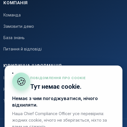
КОМПАНІЯ
Команда
Замовити демо
База знань
Питання й відповіді
ЮРИДИЧНА ІНФОРМАЦІЯ
🍪
Імпресум
ПОВІДОМЛЕННЯ ПРО COOKIE
Тут немає cookie.
Конфіденційність
Немає з чим погоджуватися, нічого
Умови
відхиляти.
Наша Chief Compliance Officer усе перевірила:
жодних cookie, нічого не зберігається, ніхто за
вами не стежить.