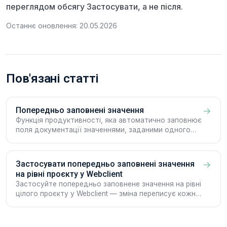
переглядом обсягу Застосувати, а не після.
Останнє оновлення: 20.05.2026
Пов'язані статті
Попередньо заповнені значення
→
Функція продуктивності, яка автоматично заповнює
поля документації значеннями, заданими одного
разу — на рівні всього Workspace або окремого
проєкту, на iOS, Android і у Webclient.
Застосувати попередньо заповнені значення
→
на рівні проєкту у Webclient
Застосуйте попередньо заповнене значення на рівні
цілого проєкту у Webclient — зміна переписує кожну
наявну Документацію у проєкті.