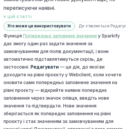
переписуючи наявні.
У ЦІЙ СТАТТІ
Хто може це використовувати
Де з’являється Редагув
Функція
Попередньо заповнені значення
у Sparkify
дає змогу один раз задати значення за
замовчуванням для полів документації, і вони
автоматично підставлятимуться скрізь, де
застосовні.
Редагувати
— це дія, до якої ви
доходите на рівні проєкту у Webclient, коли хочете
оновити саме попередньо заповнене значення на
рівні проєкту — відкрийте наявне попереднє
заповнення через значок олівця, введіть нове
значення та підтвердьте. Нове значення
зберігається як попереднє заповнення на рівні
проєкту і стає значенням за замовчуванням для
кожної нової Документації, створеної з того самого