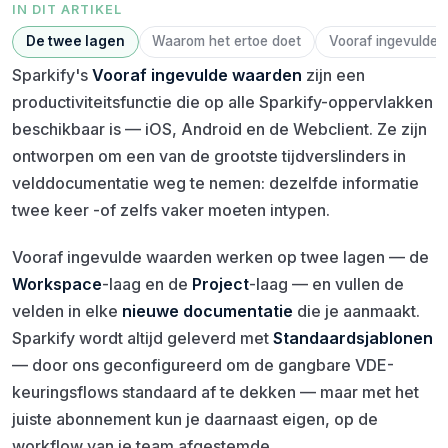
IN DIT ARTIKEL
De twee lagen
Waarom het ertoe doet
Vooraf ingevulde 
Sparkify's
Vooraf ingevulde waarden
zijn een
productiviteitsfunctie die op alle Sparkify-oppervlakken
beschikbaar is — iOS, Android en de Webclient. Ze zijn
ontworpen om een van de grootste tijdverslinders in
velddocumentatie weg te nemen: dezelfde informatie
twee keer -of zelfs vaker moeten intypen.
Vooraf ingevulde waarden werken op twee lagen — de
Workspace
-laag en de
Project
-laag — en vullen de
velden in elke
nieuwe documentatie
die je aanmaakt.
Sparkify wordt altijd geleverd met
Standaardsjablonen
— door ons geconfigureerd om de gangbare VDE-
keuringsflows standaard af te dekken — maar met het
juiste abonnement kun je daarnaast eigen, op de
workflow van je team afgestemde