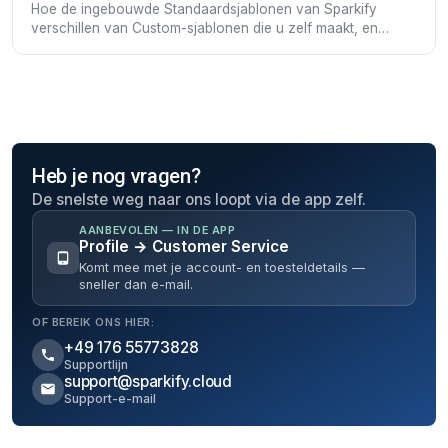
Hoe de ingebouwde Standaardsjablonen van Sparkify
verschillen van Custom-sjablonen die u zelf maakt, en
hoe u uw eigen sjablonen bouwt en bewerkt.
Heb je nog vragen?
De snelste weg naar ons loopt via de app zelf.
AANBEVOLEN — IN DE APP
Profile → Customer Service
Komt mee met je account- en toesteldetails —
sneller dan e-mail.
OF BEREIK ONS HIER:
+49 176 55773828
Supportlijn
support@sparkify.cloud
Support-e-mail