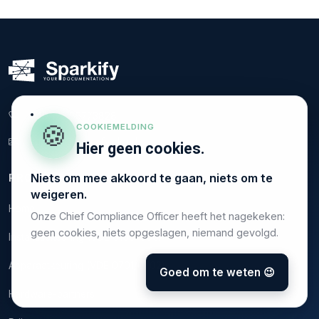
+49 176 55773828
🍪
COOKIEMELDING
support@sparkify.cloud
Hier geen cookies.
Niets om mee akkoord te gaan, niets om te
PRODUCT
weigeren.
Home
Onze Chief Compliance Officer heeft het nagekeken:
geen cookies, niets opgeslagen, niemand gevolgd.
Installatiekeuring (VDE 0100-600)
Apparaatkeuring (VDE 0701/0702)
Goed om te weten 😉
Hardware-partners