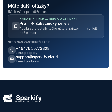
Máte další otázky?
Rádi vám pomůžeme.
DOPORUČUJEME — PŘÍMO V APLIKACI
Profil → Zákaznický servis
Posílá se s detaily tvého účtu a zařízení — rychlejší
než e-mail.
NEBO NÁS ZASTIHNEŠ TADY:
+49 176 55773828
Linka podpory
support@sparkify.cloud
E-mail podpory