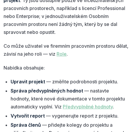
projekt
. Ty jsou dostupné pouze ve víceuživatelských
pracovních prostorech, například s licencí Professional
nebo Enterprise; v jednouživatelském Osobním
pracovním prostoru není žádný tým, který by se dal
spravovat nebo opustit.
Co může uživatel ve firemním pracovním prostoru dělat,
závisí na jeho roli — viz
Role
.
Nabídka obsahuje:
Upravit projekt
— změňte podrobnosti projektu.
Správa předvyplněných hodnot
— nastavte
hodnoty, které nové dokumentace v tomto projektu
automaticky vyplní. Viz
Předvyplněné hodnoty
.
Vytvořit report
— vygenerujte report z projektu.
Správa členů
— přidejte kolegy do projektu a