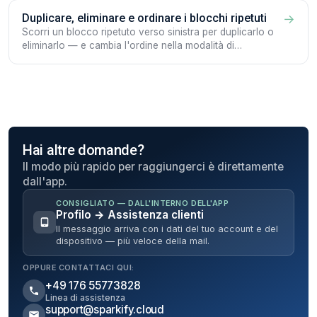
Duplicare, eliminare e ordinare i blocchi ripetuti
→
Scorri un blocco ripetuto verso sinistra per duplicarlo o
eliminarlo — e cambia l'ordine nella modalità di
ordinamento.
Hai altre domande?
Il modo più rapido per raggiungerci è direttamente
dall'app.
CONSIGLIATO — DALL'INTERNO DELL'APP
Profilo → Assistenza clienti
Il messaggio arriva con i dati del tuo account e del
dispositivo — più veloce della mail.
OPPURE CONTATTACI QUI:
+49 176 55773828
Linea di assistenza
support@sparkify.cloud