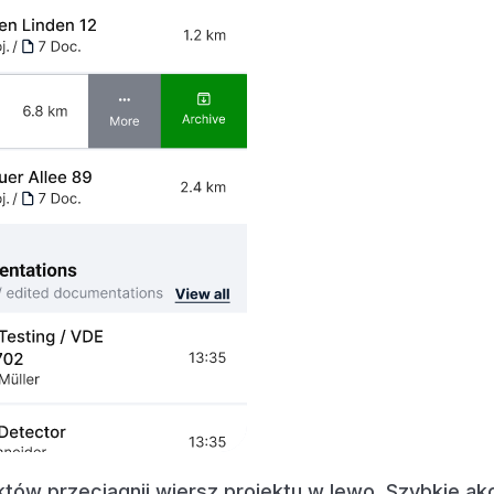
ektów przeciągnij wiersz projektu w lewo. Szybkie ak