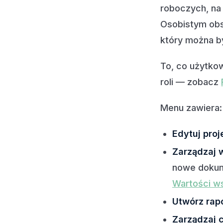
roboczych, na 
Osobistym obs
który można b
To, co użytko
roli — zobacz
Menu zawiera:
Edytuj proj
Zarządzaj 
nowe dokum
Wartości w
Utwórz rap
Zarządzaj 