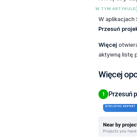
W TYM ARTYKULE
W aplikacjach 
Przesuń proje
Więcej
otwiera
aktywną listę 
Więcej opc
Przesuń p
1