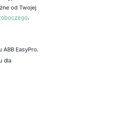
eżne od Twojej
 roboczego
.
u ABB EasyPro.
u dla