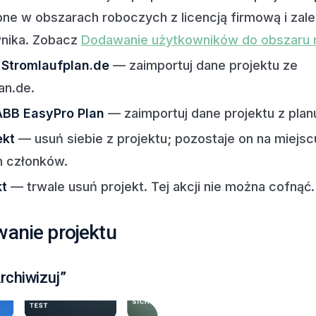
pne w obszarach roboczych z licencją firmową i zal
wnika. Zobacz
Dodawanie użytkowników do obszaru
 Stromlaufplan.de
— zaimportuj dane projektu ze
an.de.
ABB EasyPro Plan
— zaimportuj dane projektu z plan
ekt
— usuń siebie z projektu; pozostaje on na miejsc
h członków.
kt
— trwale usuń projekt. Tej akcji nie można cofnąć.
wanie projektu
rchiwizuj”