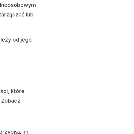
 jednoosobowym
arządzać lub
leży od jego
ci, które
. Zobacz
przypisz im