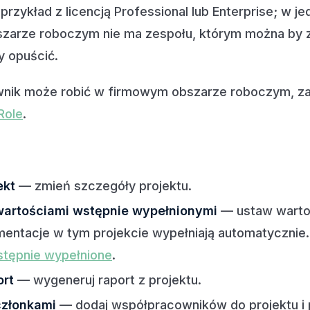
przykład z licencją Professional lub Enterprise; w
zarze roboczym nie ma zespołu, którym można by z
y opuścić.
wnik może robić w firmowym obszarze roboczym, za
Role
.
ekt
— zmień szczegóły projektu.
wartościami wstępnie wypełnionymi
— ustaw wartoś
entacje w tym projekcie wypełniają automatycznie
stępnie wypełnione
.
ort
— wygeneruj raport z projektu.
członkami
— dodaj współpracowników do projektu i 