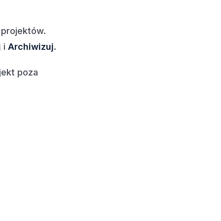
 projektów.
j
i
Archiwizuj
.
jekt poza