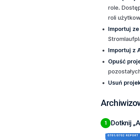
role. Dostę
roli użytko
Importuj ze
Stromlaufpl
Importuj z 
Opuść proj
pozostałyc
Usuń proje
Archiwizo
Dotknij „A
1