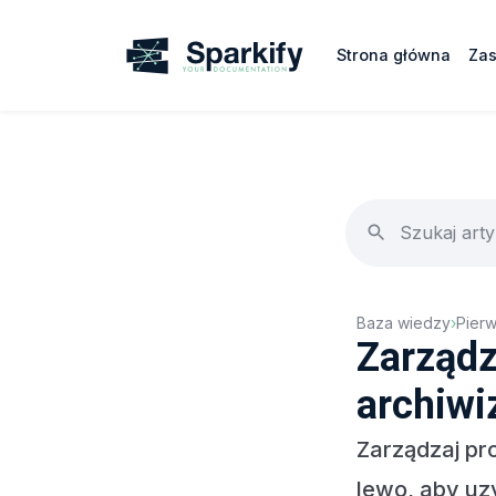
Strona główna
Za
Baza wiedzy
›
Pierw
Zarządz
archiwi
Zarządzaj pr
lewo, aby uzy