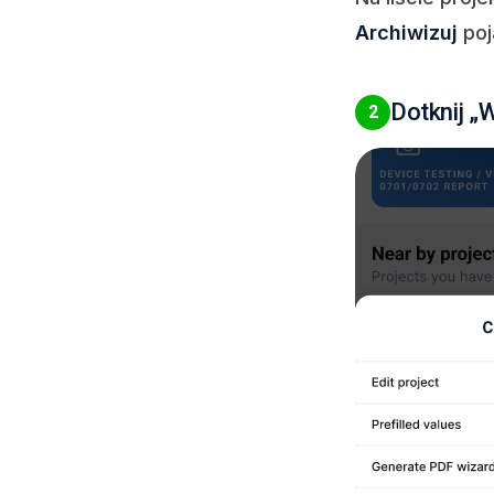
Archiwizuj
poj
Dotknij „
2