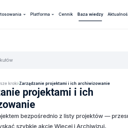
stosowania
Platforma
Cennik
Baza wiedzy
Aktualnoś
sze kroki
›
Zarządzanie projektami i ich archiwizowanie
anie projektami i ich
zowanie
ojektem bezpośrednio z listy projektów — prze
skać szybkie akcje Więcej i Archiwizuj.