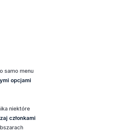
 To samo menu
ymi opcjami
ika niektóre
zaj członkami
obszarach