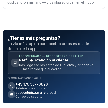
duplicarlo o eliminarlo — y cambia su orden en el modo
de ordenación.
¿Tienes más preguntas?
La vía más rápida para contactarnos es desde
dentro de la app.
RECOMENDADO — DESDE DENTRO DE LA APP
Perfil → Atención al cliente
Nos llega con los datos de tu cuenta y dispositivo
— más rápido que el correo.
O CONTÁCTANOS AQUÍ:
+49 176 55773828
Teléfono de soporte
support@sparkify.cloud
Correo de soporte