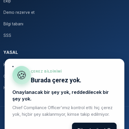
Ekip
Demo rezerve et
Bilgi tabanı
SSS
YASAL
Künye
🍪
ÇEREZ BILDIRIMI
Gizlilik
Burada çerez yok.
Koşullar
Onaylanacak bir şey yok, reddedilecek bir
şey yok.
Chief Compliance Officer'ımız kontrol etti: hiç çerez
yok, hiçbir şey saklanmıyor, kimse takip edilmiyor.
© 2026 Onstruc
Made in Germany · GDPR uyumlu · AB barındırma