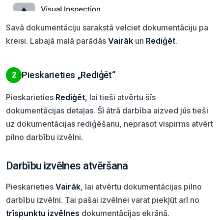
Savā dokumentāciju sarakstā velciet dokumentāciju pa
kreisi. Labajā malā parādās
Vairāk
un
Rediģēt
.
Pieskarieties „Rediģēt“
2
Pieskarieties
Rediģēt
, lai tieši atvērtu šīs
dokumentācijas detaļas. Šī ātrā darbība aizved jūs tieši
uz dokumentācijas rediģēšanu, neprasot vispirms atvērt
pilno darbību izvēlni.
Darbību izvēlnes atvēršana
Pieskarieties
Vairāk
, lai atvērtu dokumentācijas pilno
darbību izvēlni. Tai pašai izvēlnei varat piekļūt arī no
trīspunktu izvēlnes
dokumentācijas ekrānā.