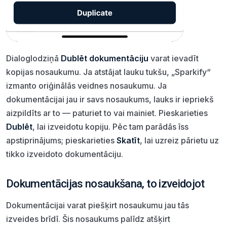
Dialoglodziņā
Dublēt dokumentāciju
varat ievadīt
kopijas nosaukumu. Ja atstājat lauku tukšu, „Sparkify“
izmanto oriģinālās veidnes nosaukumu. Ja
dokumentācijai jau ir savs nosaukums, lauks ir iepriekš
aizpildīts ar to — paturiet to vai mainiet. Pieskarieties
Dublēt
, lai izveidotu kopiju. Pēc tam parādās īss
apstiprinājums; pieskarieties
Skatīt
, lai uzreiz pārietu uz
tikko izveidoto dokumentāciju.
Dokumentācijas nosaukšana, to izveidojot
Dokumentācijai varat piešķirt nosaukumu jau tās
izveides brīdī. Šis nosaukums palīdz atšķirt