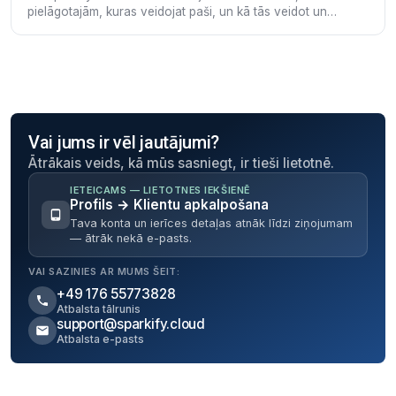
pielāgotajām, kuras veidojat paši, un kā tās veidot un
rediģēt.
Vai jums ir vēl jautājumi?
Ātrākais veids, kā mūs sasniegt, ir tieši lietotnē.
IETEICAMS — LIETOTNES IEKŠIENĒ
Profils → Klientu apkalpošana
Tava konta un ierīces detaļas atnāk līdzi ziņojumam
— ātrāk nekā e-pasts.
VAI SAZINIES AR MUMS ŠEIT:
+49 176 55773828
Atbalsta tālrunis
support@sparkify.cloud
Atbalsta e-pasts