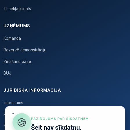
Tīmekļa klients
UZŅĒMUMS
Komanda
Rezervē demonstrāciju
Zināšanu bāze
BUJ
JURIDISKĀ INFORMĀCIJA
Impresums
Privātums
🍪
PAZIŅOJUMS PAR SĪKDATNĒM
Noteikumi
Šeit nav sīkdatņu.