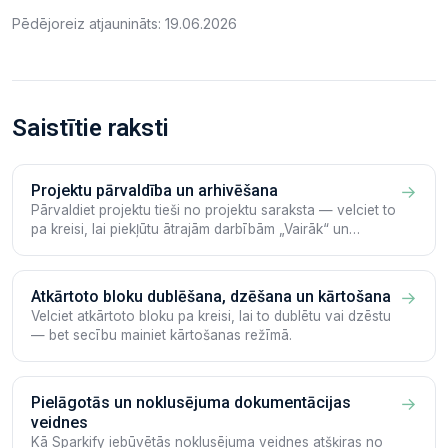
Pēdējoreiz atjaunināts: 19.06.2026
Saistītie raksti
Projektu pārvaldība un arhivēšana
→
Pārvaldiet projektu tieši no projektu saraksta — velciet to
pa kreisi, lai piekļūtu ātrajām darbībām „Vairāk“ un
„Arhivēt“.
Atkārtoto bloku dublēšana, dzēšana un kārtošana
→
Velciet atkārtoto bloku pa kreisi, lai to dublētu vai dzēstu
— bet secību mainiet kārtošanas režīmā.
Pielāgotās un noklusējuma dokumentācijas
→
veidnes
Kā Sparkify iebūvētās noklusējuma veidnes atšķiras no