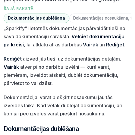
ŠAJĀ RAKSTĀ
Dokumentācijas dublēšana
Dokumentācijas nosaukšana, to 
„Sparkify“ lietotnēs dokumentācijas pārvaldāt tieši no
sava dokumentāciju saraksta.
Velciet dokumentāciju
pa kreisi
, lai atklātu ātrās darbības
Vairāk
un
Rediģēt
.
Rediģēt
aizved jūs tieši uz dokumentācijas detaļām.
Vairāk
atver pilno darbību izvēlni — kurā varat,
piemēram, izveidot atskaiti, dublēt dokumentāciju,
pārvietot to vai dzēst.
Dokumentācijai varat piešķirt nosaukumu jau tās
izveides laikā. Kad vēlāk dublējat dokumentāciju, arī
kopijai pēc izvēles varat piešķirt nosaukumu.
Dokumentācijas dublēšana