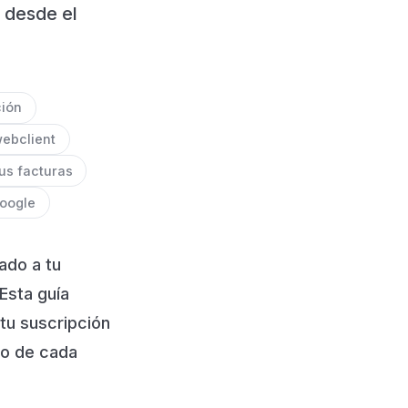
 desde el
ción
ebclient
us facturas
Google
ado a tu
Esta guía
tu suscripción
io de cada