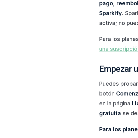
pago, reembols
Sparkify
. Spar
activa; no pue
Para los plan
una suscripció
Empezar un
Puedes proba
botón
Comenza
en la página
Li
gratuita
se des
Para los plane