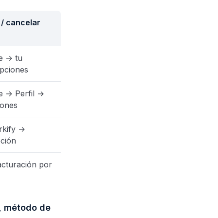
/ cancelar
e → tu
pciones
e → Perfil →
iones
rkify →
pción
cturación por
, método de