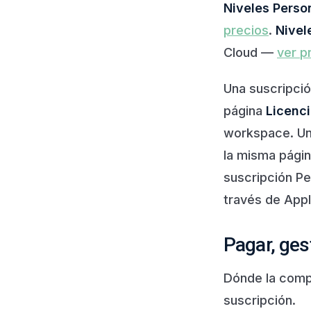
Niveles Person
precios
.
Nivel
Cloud —
ver p
Una suscripci
página
Licenci
workspace. Una
la misma págin
suscripción Pe
través de Appl
Pagar, ges
Dónde la comp
suscripción.