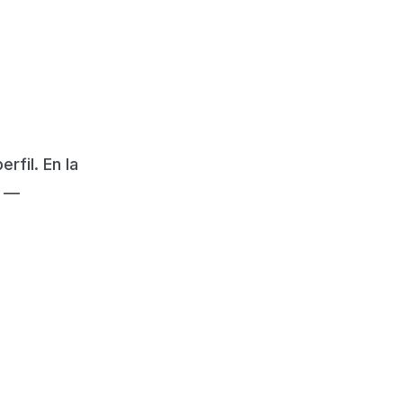
rfil. En la
s —