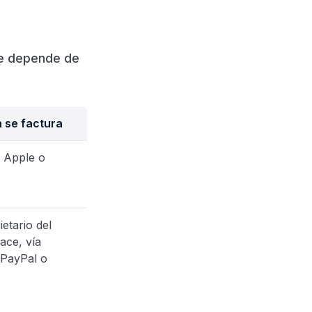
ne depende de
n se factura
ía Apple o
ietario del
ace, vía
, PayPal o