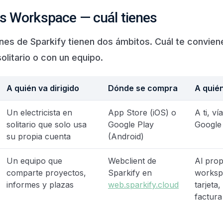
vs Workspace — cuál tienes
nes de Sparkify tienen dos ámbitos. Cuál te convie
solitario o con un equipo.
A quién va dirigido
Dónde se compra
A quié
Un electricista en
App Store (iOS) o
A ti, v
solitario que solo usa
Google Play
Google
su propia cuenta
(Android)
Un equipo que
Webclient de
Al prop
comparte proyectos,
Sparkify en
worksp
informes y plazas
web.sparkify.cloud
tarjeta
factura