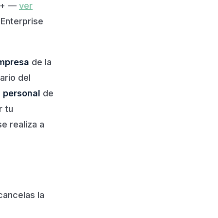
ud+ —
ver
 Enterprise
empresa
de la
ario del
 personal
de
r tu
e realiza a
ancelas la