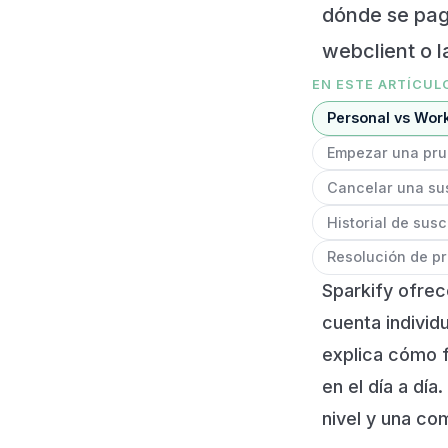
dónde se pag
webclient o l
EN ESTE ARTÍCUL
Personal vs Wor
Empezar una prue
Cancelar una su
Historial de sus
Resolución de p
Sparkify ofrec
cuenta individ
explica cómo 
en el día a día
nivel y una co