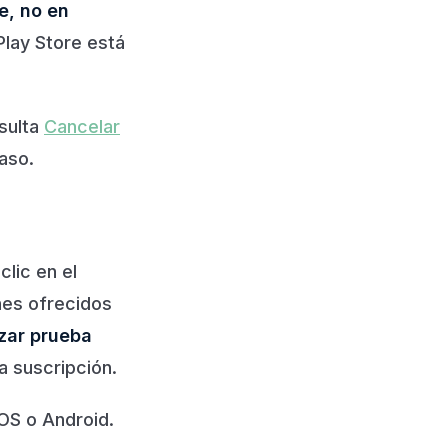
e, no en
Play Store está
sulta
Cancelar
aso.
clic en el
nes ofrecidos
ar prueba
a suscripción.
iOS o Android.