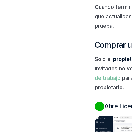
Cuando termina
que actualices 
prueba.
Comprar u
Solo el
propie
Invitados no v
de trabajo
para
propietario.
Abre Licen
1