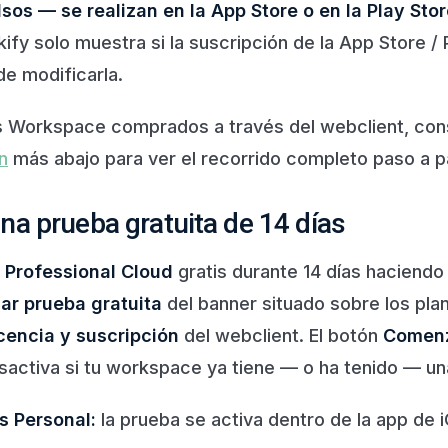
os — se realizan en la App Store o en la Play Stor
kify solo muestra si la suscripción de la App Store / 
de modificarla.
es Workspace comprados a través del webclient, con
n
más abajo para ver el recorrido completo paso a p
a prueba gratuita de 14 días
r
Professional Cloud
gratis durante 14 días haciendo 
r prueba gratuita
del banner situado sobre los pla
cencia y suscripción
del webclient. El botón
Comenz
activa si tu workspace ya tiene — o ha tenido — un
s Personal:
la prueba se activa dentro de la app de 