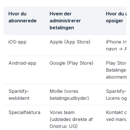
Hvor du
Hvem der
Hvor du ad
abonnerede
administrerer
opsiger
betalingen
iOS-app
Apple (App Store)
iPhone Inds
navn → A
Android-app
Google (Play Store)
Play Store
Betalinger
abonneme
Sparkify-
Mollie (vores
Sparkify-w
webklient
betalingsudbyder)
Licens og
Specialfaktura
Vores team
Kontakt os
(udstedes direkte af
ved manuel
Onstruc UG)