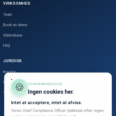
VIRKSOMHED
Team
Book en demo
Vidensbase
FAQ
JURIDISK
Kolofon
Privatlivspolitik
🍪
COOKIEMEDDELELSE
Ingen cookies her.
Vilkår
Intet at acceptere, intet at afvise.
Vores Chief Compliance Officer tjekkede efter: ingen