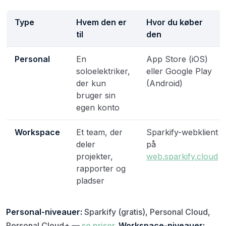
Type
Hvem den er
Hvor du køber
til
den
Personal
En
App Store (iOS)
soloelektriker,
eller Google Play
der kun
(Android)
bruger sin
egen konto
Workspace
Et team, der
Sparkify-webklient
deler
på
projekter,
web.sparkify.cloud
rapporter og
pladser
Personal-niveauer:
Sparkify (gratis), Personal Cloud,
Personal Cloud+ —
se priser
.
Workspace-niveauer: